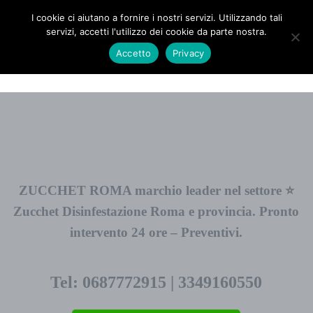
Passa al contenuto principale
Skip to header right navigation
Skip to site footer
ZUCCHET ROMA
I cookie ci aiutano a fornire i nostri servizi. Utilizzando tali
Menu
Search...
servizi, accetti l'utilizzo dei cookie da parte nostra.
⭐ Richiedi un Preventivo!
Accetto
Privacy
ZUCCHET ROMA marchio leader nel settore ⭐
Zucchet Disinfestazione Roma e provincia. Pronto
intervento 24 ore – Preventivi.
Tel: 0687772915 | 3349160550