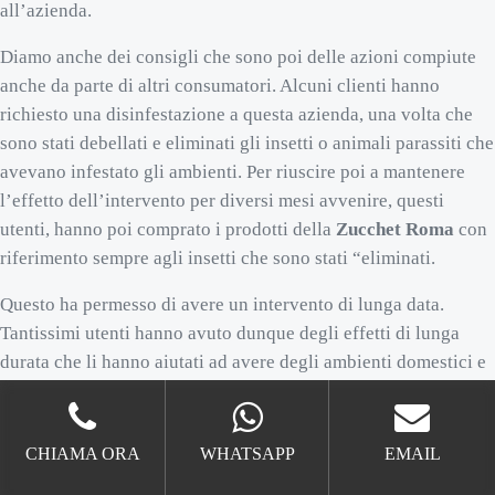
all’azienda.
Diamo anche dei consigli che sono poi delle azioni compiute
anche da parte di altri consumatori. Alcuni clienti hanno
richiesto una disinfestazione a questa azienda, una volta che
sono stati debellati e eliminati gli insetti o animali parassiti che
avevano infestato gli ambienti. Per riuscire poi a mantenere
l’effetto dell’intervento per diversi mesi avvenire, questi
utenti, hanno poi comprato i prodotti della
Zucchet Roma
con
riferimento sempre agli insetti che sono stati “eliminati.
Questo ha permesso di avere un intervento di lunga data.
Tantissimi utenti hanno avuto dunque degli effetti di lunga
durata che li hanno aiutati ad avere degli ambienti domestici e
anche dei giardini o aree esterne, senza più soffrire di alcuna
infestazione.
CHIAMA ORA
WHATSAPP
EMAIL
Zucchet Roma e piccoli interventi da autodidatta