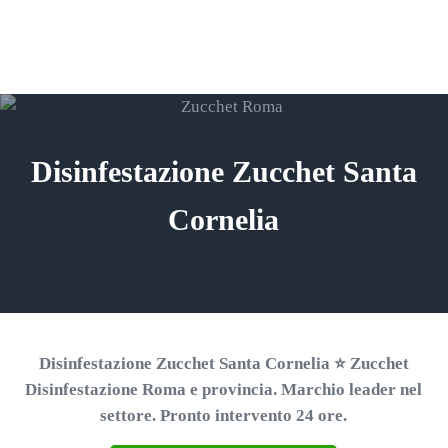
Passa al contenuto principale
Skip to header right navigation
Skip to site footer
ZUCCHET ROMA
Menu
Search...
⭐ Richiedi un Preventivo!
Disinfestazione Zucchet Santa
Cornelia
Disinfestazione Zucchet Santa Cornelia ⭐ Zucchet
Disinfestazione Roma e provincia. Marchio leader nel
settore. Pronto intervento 24 ore.