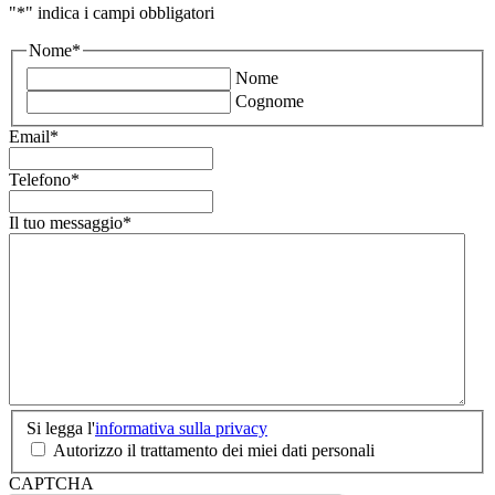
"
*
" indica i campi obbligatori
Nome
*
Nome
Cognome
Email
*
Telefono
*
Il tuo messaggio
*
Si
Si legga l'
informativa sulla privacy
legga
Autorizzo il trattamento dei miei dati personali
l'informativa
CAPTCHA
sulla