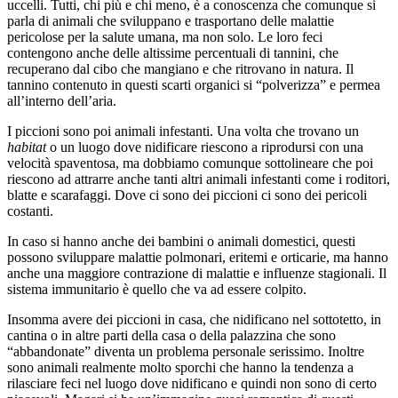
uccelli. Tutti, chi più e chi meno, è a conoscenza che comunque si
parla di animali che sviluppano e trasportano delle malattie
pericolose per la salute umana, ma non solo. Le loro feci
contengono anche delle altissime percentuali di tannini, che
recuperano dal cibo che mangiano e che ritrovano in natura. Il
tannino contenuto in questi scarti organici si “polverizza” e permea
all’interno dell’aria.
I piccioni sono poi animali infestanti. Una volta che trovano un
habitat
o un luogo dove nidificare riescono a riprodursi con una
velocità spaventosa, ma dobbiamo comunque sottolineare che poi
riescono ad attrarre anche tanti altri animali infestanti come i roditori,
blatte e scarafaggi. Dove ci sono dei piccioni ci sono dei pericoli
costanti.
In caso si hanno anche dei bambini o animali domestici, questi
possono sviluppare malattie polmonari, eritemi e orticarie, ma hanno
anche una maggiore contrazione di malattie e influenze stagionali. Il
sistema immunitario è quello che va ad essere colpito.
Insomma avere dei piccioni in casa, che nidificano nel sottotetto, in
cantina o in altre parti della casa o della palazzina che sono
“abbandonate” diventa un problema personale serissimo. Inoltre
sono animali realmente molto sporchi che hanno la tendenza a
rilasciare feci nel luogo dove nidificano e quindi non sono di certo