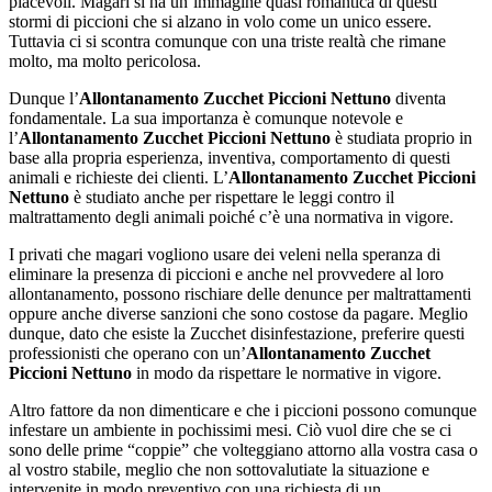
piacevoli. Magari si ha un’immagine quasi romantica di questi
stormi di piccioni che si alzano in volo come un unico essere.
Tuttavia ci si scontra comunque con una triste realtà che rimane
molto, ma molto pericolosa.
Dunque l’
Allontanamento Zucchet Piccioni Nettuno
diventa
fondamentale. La sua importanza è comunque notevole e
l’
Allontanamento Zucchet Piccioni Nettuno
è studiata proprio in
base alla propria esperienza, inventiva, comportamento di questi
animali e richieste dei clienti. L’
Allontanamento Zucchet Piccioni
Nettuno
è studiato anche per rispettare le leggi contro il
maltrattamento degli animali poiché c’è una normativa in vigore.
I privati che magari vogliono usare dei veleni nella speranza di
eliminare la presenza di piccioni e anche nel provvedere al loro
allontanamento, possono rischiare delle denunce per maltrattamenti
oppure anche diverse sanzioni che sono costose da pagare. Meglio
dunque, dato che esiste la Zucchet disinfestazione, preferire questi
professionisti che operano con un’
Allontanamento Zucchet
Piccioni Nettuno
in modo da rispettare le normative in vigore.
Altro fattore da non dimenticare e che i piccioni possono comunque
infestare un ambiente in pochissimi mesi. Ciò vuol dire che se ci
sono delle prime “coppie” che volteggiano attorno alla vostra casa o
al vostro stabile, meglio che non sottovalutiate la situazione e
intervenite in modo preventivo con una richiesta di un