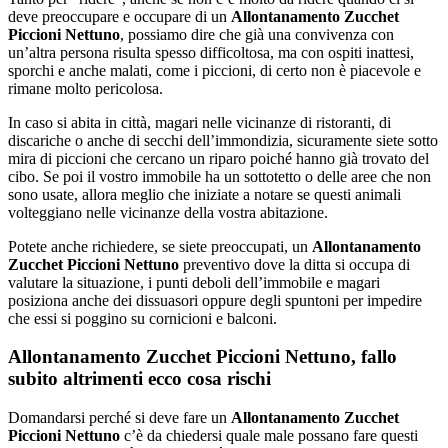
deve preoccupare e occupare di un
Allontanamento Zucchet
Piccioni Nettuno
, possiamo dire che già una convivenza con
un’altra persona risulta spesso difficoltosa, ma con ospiti inattesi,
sporchi e anche malati, come i piccioni, di certo non è piacevole e
rimane molto pericolosa.
In caso si abita in città, magari nelle vicinanze di ristoranti, di
discariche o anche di secchi dell’immondizia, sicuramente siete sotto
mira di piccioni che cercano un riparo poiché hanno già trovato del
cibo. Se poi il vostro immobile ha un sottotetto o delle aree che non
sono usate, allora meglio che iniziate a notare se questi animali
volteggiano nelle vicinanze della vostra abitazione.
Potete anche richiedere, se siete preoccupati, un
Allontanamento
Zucchet Piccioni Nettuno
preventivo dove la ditta si occupa di
valutare la situazione, i punti deboli dell’immobile e magari
posiziona anche dei dissuasori oppure degli spuntoni per impedire
che essi si poggino su cornicioni e balconi.
Allontanamento Zucchet Piccioni Nettuno, fallo
subito altrimenti ecco cosa rischi
Domandarsi perché si deve fare un
Allontanamento Zucchet
Piccioni Nettuno
c’è da chiedersi quale male possano fare questi