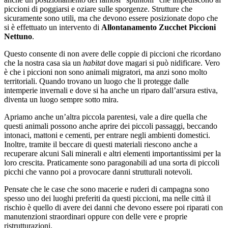
piccioni di poggiarsi e oziare sulle sporgenze. Strutture che
sicuramente sono utili, ma che devono essere posizionate dopo che
si è effettuato un intervento di
Allontanamento Zucchet Piccioni
Nettuno
.
Questo consente di non avere delle coppie di piccioni che ricordano
che la nostra casa sia un
habitat
dove magari si può nidificare. Vero
è che i piccioni non sono animali migratori, ma anzi sono molto
territoriali. Quando trovano un luogo che li protegge dalle
intemperie invernali e dove si ha anche un riparo dall’arsura estiva,
diventa un luogo sempre sotto mira.
Apriamo anche un’altra piccola parentesi, vale a dire quella che
questi animali possono anche aprire dei piccoli passaggi, beccando
intonaci, mattoni e cementi, per entrare negli ambienti domestici.
Inoltre, tramite il beccare di questi materiali riescono anche a
recuperare alcuni Sali minerali e altri elementi importantissimi per la
loro crescita. Praticamente sono paragonabili ad una sorta di piccoli
picchi che vanno poi a provocare danni strutturali notevoli.
Pensate che le case che sono macerie e ruderi di campagna sono
spesso uno dei luoghi preferiti da questi piccioni, ma nelle città il
rischio è quello di avere dei danni che devono essere poi riparati con
manutenzioni straordinari oppure con delle vere e proprie
ristrutturazioni.