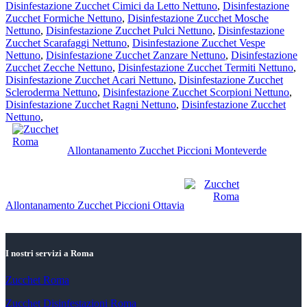
Disinfestazione Zucchet Cimici da Letto Nettuno
,
Disinfestazione
Zucchet Formiche Nettuno
,
Disinfestazione Zucchet Mosche
Nettuno
,
Disinfestazione Zucchet Pulci Nettuno
,
Disinfestazione
Zucchet Scarafaggi Nettuno
,
Disinfestazione Zucchet Vespe
Nettuno
,
Disinfestazione Zucchet Zanzare Nettuno
,
Disinfestazione
Zucchet Zecche Nettuno
,
Disinfestazione Zucchet Termiti Nettuno
,
Disinfestazione Zucchet Acari Nettuno
,
Disinfestazione Zucchet
Scleroderma Nettuno
,
Disinfestazione Zucchet Scorpioni Nettuno
,
Disinfestazione Zucchet Ragni Nettuno
,
Disinfestazione Zucchet
Nettuno
,
Post
precedente:
Allontanamento Zucchet Piccioni Monteverde
Post
successivo:
Allontanamento Zucchet Piccioni Ottavia
I nostri servizi a Roma
Zucchet Roma
Zucchet Disinfestazioni Roma