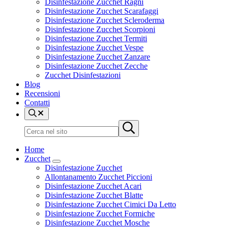
Disinfestazione Zucchet Ragni
Disinfestazione Zucchet Scarafaggi
Disinfestazione Zucchet Scleroderma
Disinfestazione Zucchet Scorpioni
Disinfestazione Zucchet Termiti
Disinfestazione Zucchet Vespe
Disinfestazione Zucchet Zanzare
Disinfestazione Zucchet Zecche
Zucchet Disinfestazioni
Blog
Recensioni
Contatti
Cerca
nel
Cerca
Submit
sito
nel
search
sito
Home
Zucchet
Sub
Disinfestazione Zucchet
Menu
Allontanamento Zucchet Piccioni
Disinfestazione Zucchet Acari
Disinfestazione Zucchet Blatte
Disinfestazione Zucchet Cimici Da Letto
Disinfestazione Zucchet Formiche
Disinfestazione Zucchet Mosche