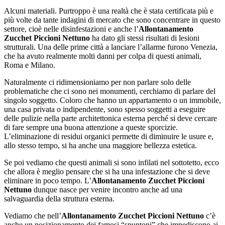
Alcuni materiali. Purtroppo è una realtà che è stata certificata più e
più volte da tante indagini di mercato che sono concentrare in questo
settore, cioè nelle disinfestazioni e anche l’
Allontanamento
Zucchet Piccioni Nettuno
ha dato gli stessi risultati di lesioni
strutturali. Una delle prime città a lanciare l’allarme furono Venezia,
che ha avuto realmente molti danni per colpa di questi animali,
Roma e Milano.
Naturalmente ci ridimensioniamo per non parlare solo delle
problematiche che ci sono nei monumenti, cerchiamo di parlare del
singolo soggetto. Coloro che hanno un appartamento o un immobile,
una casa privata o indipendente, sono spesso soggetti a eseguire
delle pulizie nella parte architettonica esterna perché si deve cercare
di fare sempre una buona attenzione a queste sporcizie.
L’eliminazione di residui organici permette di diminuire le usure e,
allo stesso tempo, si ha anche una maggiore bellezza estetica.
Se poi vediamo che questi animali si sono infilati nel sottotetto, ecco
che allora è meglio pensare che si ha una infestazione che si deve
eliminare in poco tempo. L’
Allontanamento Zucchet Piccioni
Nettuno
dunque nasce per venire incontro anche ad una
salvaguardia della struttura esterna.
Vediamo che nell’
Allontanamento Zucchet Piccioni Nettuno
c’è
anche un posizionamento dei famosi “spuntoni” che impediscono ai