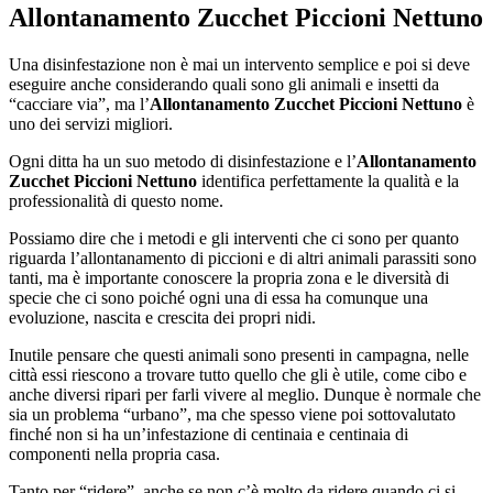
Allontanamento Zucchet Piccioni Nettuno
Una disinfestazione non è mai un intervento semplice e poi si deve
eseguire anche considerando quali sono gli animali e insetti da
“cacciare via”, ma l’
Allontanamento Zucchet Piccioni Nettuno
è
uno dei servizi migliori.
Ogni ditta ha un suo metodo di disinfestazione e l’
Allontanamento
Zucchet Piccioni Nettuno
identifica perfettamente la qualità e la
professionalità di questo nome.
Possiamo dire che i metodi e gli interventi che ci sono per quanto
riguarda l’allontanamento di piccioni e di altri animali parassiti sono
tanti, ma è importante conoscere la propria zona e le diversità di
specie che ci sono poiché ogni una di essa ha comunque una
evoluzione, nascita e crescita dei propri nidi.
Inutile pensare che questi animali sono presenti in campagna, nelle
città essi riescono a trovare tutto quello che gli è utile, come cibo e
anche diversi ripari per farli vivere al meglio. Dunque è normale che
sia un problema “urbano”, ma che spesso viene poi sottovalutato
finché non si ha un’infestazione di centinaia e centinaia di
componenti nella propria casa.
Tanto per “ridere”, anche se non c’è molto da ridere quando ci si