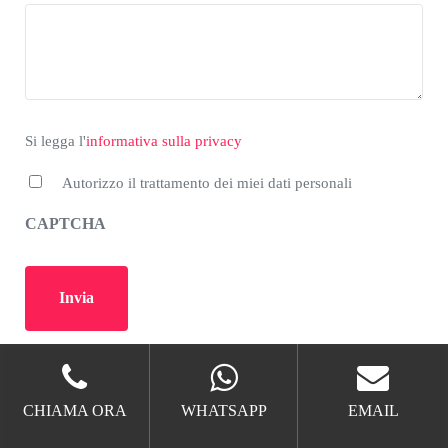
*
Si legga l'informativa sulla privacy
Si legga l'
informativa sulla privacy
Autorizzo il trattamento dei miei dati personali
CAPTCHA
Disinfestazione Zucchet Blatte
Disinfestazione Zucchet Blatte Roma
CHIAMA ORA
WHATSAPP
EMAIL
Disinfestazione Zucchet Blatte Metro Pigneto