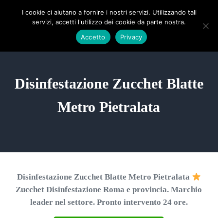
Passa al contenuto principale
Skip to header right navigation
Skip to site footer
ZUCCHET ROMA
I cookie ci aiutano a fornire i nostri servizi. Utilizzando tali
Menu
Search...
servizi, accetti l'utilizzo dei cookie da parte nostra.
Richiedi un Preventivo!
Accetto
Privacy
Disinfestazione Zucchet Blatte
Metro Pietralata
Disinfestazione Zucchet Blatte Metro Pietralata
Zucchet Disinfestazione Roma e provincia. Marchio
leader nel settore. Pronto intervento 24 ore.