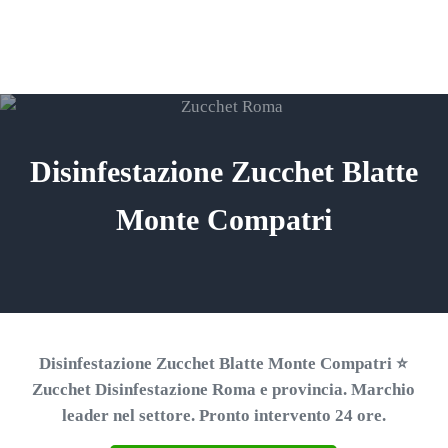
Passa al contenuto principale
Skip to header right navigation
Skip to site footer
ZUCCHET ROMA
Menu
Search...
⭐ Richiedi un Preventivo!
Disinfestazione Zucchet Blatte
Monte Compatri
Disinfestazione Zucchet Blatte Monte Compatri ⭐
Zucchet Disinfestazione Roma e provincia. Marchio
leader nel settore. Pronto intervento 24 ore.