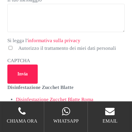
*
Si legga l'informativa sulla privacy
Si legga l'
informativa sulla privacy
Autorizzo il trattamento dei miei dati personali
CAPTCHA
Disinfestazione Zucchet Blatte
Disinfestazione Zucchet Blatte Roma
Disinfestazione Zucchet Blatte Monte Mario
Disinfestazione Zucchet Blatte Monte Porzio
CHIAMA ORA
WHATSAPP
EMAIL
Catone