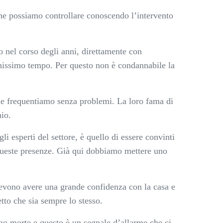
he possiamo controllare conoscendo l’intervento
o nel corso degli anni, direttamente con
ochissimo tempo. Per questo non è condannabile la
 che frequentiamo senza problemi. La loro fama di
hio.
esperti del settore, è quello di essere convinti
 queste presenze. Già qui dobbiamo mettere uno
devono avere una grande confidenza con la casa e
tto che sia sempre lo stesso.
ono morte e questo è un segnale d’allarme che ci