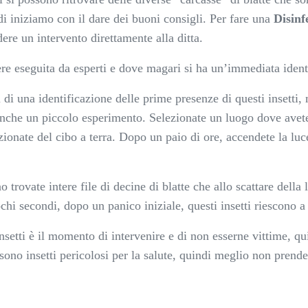
ndi iniziamo con il dare dei buoni consigli. Per fare una
Disinf
ere un intervento direttamente alla ditta.
re eseguita da esperti e dove magari si ha un’immediata identi
 di una identificazione delle prime presenze di questi insetti,
anche un piccolo esperimento. Selezionate un luogo dove avete t
zionate del cibo a terra. Dopo un paio di ore, accendete la luc
 trovate intere file di decine di blatte che allo scattare della 
ochi secondi, dopo un panico iniziale, questi insetti riescono a 
insetti è il momento di intervenire e di non esserne vittime, q
no insetti pericolosi per la salute, quindi meglio non prender