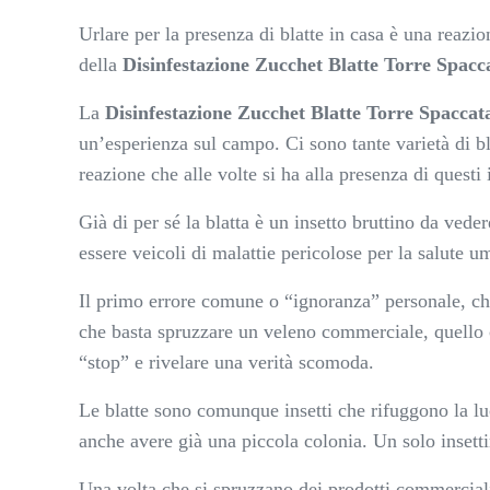
Urlare per la presenza di blatte in casa è una rea
della
Disinfestazione Zucchet Blatte Torre Spacc
La
Disinfestazione Zucchet Blatte Torre Spaccat
un’esperienza sul campo. Ci sono tante varietà di b
reazione che alle volte si ha alla presenza di questi i
Già di per sé la blatta è un insetto bruttino da ved
essere veicoli di malattie pericolose per la salute 
Il primo errore comune o “ignoranza” personale, che
che basta spruzzare un veleno commerciale, quello c
“stop” e rivelare una verità scomoda.
Le blatte sono comunque insetti che rifuggono la l
anche avere già una piccola colonia. Un solo insett
Una volta che si spruzzano dei prodotti commerciali