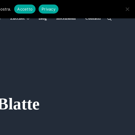
nostra.
Accetto
Privacy
e
Zucchet
Blog
Recensioni
Contatti
Cerca nel sito
Blatte