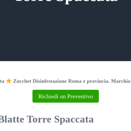
ata
Zucchet Disinfestazione Roma e provincia. Marchio l
Richiedi un Preventivo
Blatte Torre Spaccata