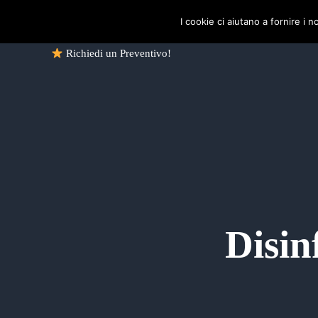
Passa al contenuto principale
Skip to header right navigation
Skip to site footer
I cookie ci aiutano a fornire i no
ZUCCHET ROMA
Richiedi un Preventivo!
Disin