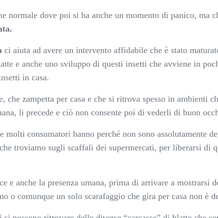
zione normale dove poi si ha anche un momento di panico, ma c
ata.
a
ci aiuta ad avere un intervento affidabile che è stato maturat
latte e anche uno sviluppo di questi insetti che avviene in p
nsetti in casa.
ere, che zampetta per casa e che si ritrova spesso in ambienti
umana, li precede e ciò non consente poi di vederli di buon occ
 molti consumatori hanno perché non sono assolutamente degli 
he troviamo sugli scaffali dei supermercati, per liberarsi di
uce e anche la presenza umana, prima di arrivare a mostrarsi 
ino o comunque un solo scarafaggio che gira per casa non è de
 si possono ritrovare delle diverse “carcasse” di blatte che s