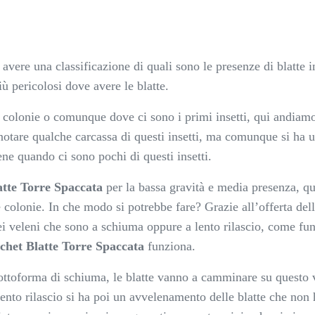
avere una classificazione di quali sono le presenze di blatte 
ù pericolosi dove avere le blatte.
le colonie o comunque dove ci sono i primi insetti, qui andia
 notare qualche carcassa di questi insetti, ma comunque si ha 
ne quando ci sono pochi di questi insetti.
atte Torre Spaccata
per la bassa gravità e media presenza, q
lle colonie. In che modo si potrebbe fare? Grazie all’offerta d
 dei veleni che sono a schiuma oppure a lento rilascio, come f
chet Blatte Torre Spaccata
funziona.
sottoforma di schiuma, le blatte vanno a camminare su questo 
 lento rilascio si ha poi un avvelenamento delle blatte che no