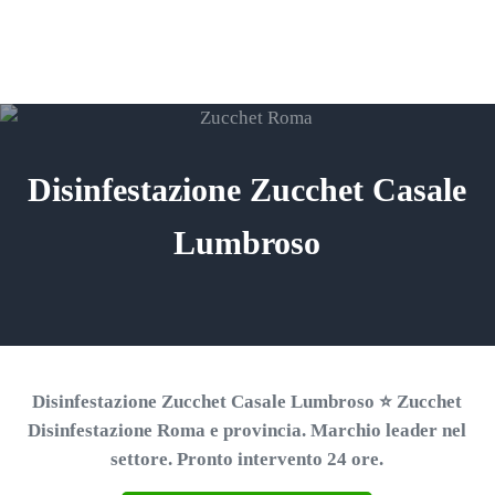
Passa al contenuto principale
Skip to header right navigation
Skip to site footer
ZUCCHET ROMA
Menu
Search...
⭐ Richiedi un Preventivo!
Disinfestazione Zucchet Casale
Lumbroso
Disinfestazione Zucchet Casale Lumbroso ⭐ Zucchet
Disinfestazione Roma e provincia. Marchio leader nel
settore. Pronto intervento 24 ore.