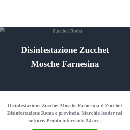
Passa al contenuto principale
Skip to header right navigation
Skip to site footer
ZUCCHET ROMA
Menu
Search...
⭐ Richiedi un Preventivo!
Disinfestazione Zucchet
Mosche Farnesina
Disinfestazione Zucchet Mosche Farnesina ⭐ Zucchet
Disinfestazione Roma e provincia. Marchio leader nel
settore. Pronto intervento 24 ore.