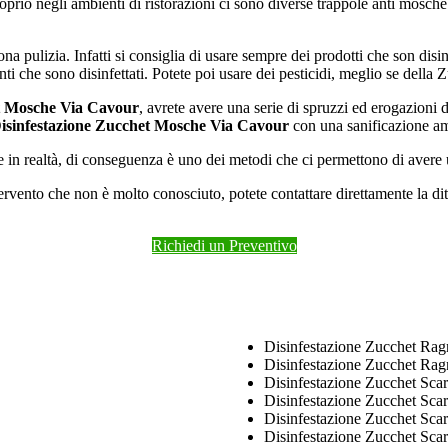
prio negli ambienti di ristorazioni ci sono diverse trappole anti mosche
lizia. Infatti si consiglia di usare sempre dei prodotti che son disinf
ti che sono disinfettati. Potete poi usare dei pesticidi, meglio se della Z
et Mosche Via Cavour
, avrete avere una serie di spruzzi ed erogazioni 
isinfestazione Zucchet Mosche Via Cavour
con una sanificazione am
 in realtà, di conseguenza è uno dei metodi che ci permettono di avere u
rvento che non è molto conosciuto, potete contattare direttamente la dit
Richiedi un Preventivo
Disinfestazione Zucchet Rag
Disinfestazione Zucchet Rag
Disinfestazione Zucchet Sca
Disinfestazione Zucchet Sca
Disinfestazione Zucchet Sca
Disinfestazione Zucchet Sca