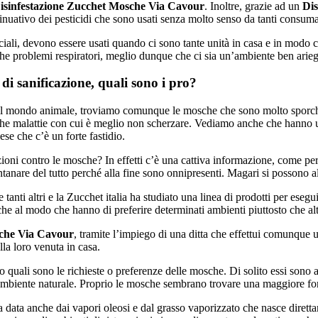
isinfestazione Zucchet Mosche Via Cavour
. Inoltre, grazie ad un
Dis
tinuativo dei pesticidi che sono usati senza molto senso da tanti consuma
li, devono essere usati quando ci sono tante unità in casa e in modo ch
nche problemi respiratori, meglio dunque che ci sia un’ambiente ben ariegg
i sanificazione, quali sono i pro?
il mondo animale, troviamo comunque le mosche che sono molto sporchi e 
 anche malattie con cui è meglio non scherzare. Vediamo anche che hann
se che c’è un forte fastidio.
i contro le mosche? In effetti c’è una cattiva informazione, come per altr
anare del tutto perché alla fine sono onnipresenti. Magari si possono a
 tanti altri e la Zucchet italia ha studiato una linea di prodotti per ese
anche al modo che hanno di preferire determinati ambienti piuttosto che alt
sche Via Cavour
, tramite l’impiego di una ditta che effettui comunque
la loro venuta in casa.
quali sono le richieste o preferenze delle mosche. Di solito essi sono at
ambiente naturale. Proprio le mosche sembrano trovare una maggiore forz
ata anche dai vapori oleosi e dal grasso vaporizzato che nasce direttam