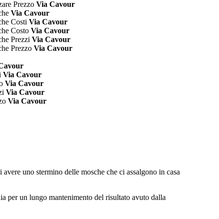
zare Prezzo
Via Cavour
cche
Via Cavour
che Costi
Via Cavour
cche Costo
Via Cavour
che Prezzi
Via Cavour
cche Prezzo
Via Cavour
 Cavour
i
Via Cavour
to
Via Cavour
zi
Via Cavour
zzo
Via Cavour
 di avere uno stermino delle mosche che ci assalgono in casa
lia per un lungo mantenimento del risultato avuto dalla