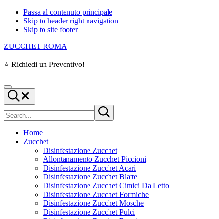
Passa al contenuto principale
Skip to header right navigation
Skip to site footer
ZUCCHET ROMA
⭐ Richiedi un Preventivo!
Menu
Search...
Cerca
Submit
nel
search
sito
Home
Zucchet
Disinfestazione Zucchet
Allontanamento Zucchet Piccioni
Disinfestazione Zucchet Acari
Disinfestazione Zucchet Blatte
Disinfestazione Zucchet Cimici Da Letto
Disinfestazione Zucchet Formiche
Disinfestazione Zucchet Mosche
Disinfestazione Zucchet Pulci