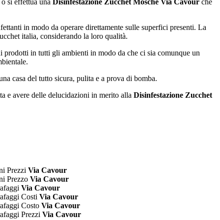
 o si effettua una
Disinfestazione Zucchet Mosche Via Cavour
che
ettanti in modo da operare direttamente sulle superfici presenti. La
ucchet italia, considerando la loro qualità.
di prodotti in tutti gli ambienti in modo da che ci sia comunque un
bientale.
na casa del tutto sicura, pulita e a prova di bomba.
ta e avere delle delucidazioni in merito alla
Disinfestazione Zucchet
ni Prezzi
Via Cavour
ni Prezzo
Via Cavour
rafaggi
Via Cavour
rafaggi Costi
Via Cavour
rafaggi Costo
Via Cavour
rafaggi Prezzi
Via Cavour