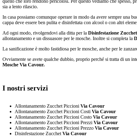
quello che loro rendono pericolosi. Per questo vediamo che spesso, pro
sia a lento rilascio.
In casa possiamo comunque operare in modo da avere sempre una buona pu
cappa deve essere ben pulita e disinfettata con alcool o con altri elemen
Ad ogni modo, rivolgendovi alla ditta per la
Disinfestazione Zucch
allontanamento e un dissuasore per le mosche. Inoltre si completa la
D
La sanificazione è molto fastidiosa per le mosche, anche per le zanzare
Ovviamente se avete qualche dubbio, proprio perché si tratta di un inte
Mosche Via Cavour.
I nostri servizi
Allontanamento Zucchet Piccioni
Via Cavour
Allontanamento Zucchet Piccioni Costi
Via Cavour
Allontanamento Zucchet Piccioni Costo
Via Cavour
Allontanamento Zucchet Piccioni Prezzi
Via Cavour
Allontanamento Zucchet Piccioni Prezzo
Via Cavour
Disinfestazione Zucchet
Via Cavour