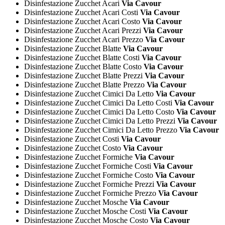
Disinfestazione Zucchet Acari
Via Cavour
Disinfestazione Zucchet Acari Costi
Via Cavour
Disinfestazione Zucchet Acari Costo
Via Cavour
Disinfestazione Zucchet Acari Prezzi
Via Cavour
Disinfestazione Zucchet Acari Prezzo
Via Cavour
Disinfestazione Zucchet Blatte
Via Cavour
Disinfestazione Zucchet Blatte Costi
Via Cavour
Disinfestazione Zucchet Blatte Costo
Via Cavour
Disinfestazione Zucchet Blatte Prezzi
Via Cavour
Disinfestazione Zucchet Blatte Prezzo
Via Cavour
Disinfestazione Zucchet Cimici Da Letto
Via Cavour
Disinfestazione Zucchet Cimici Da Letto Costi
Via Cavour
Disinfestazione Zucchet Cimici Da Letto Costo
Via Cavour
Disinfestazione Zucchet Cimici Da Letto Prezzi
Via Cavour
Disinfestazione Zucchet Cimici Da Letto Prezzo
Via Cavour
Disinfestazione Zucchet Costi
Via Cavour
Disinfestazione Zucchet Costo
Via Cavour
Disinfestazione Zucchet Formiche
Via Cavour
Disinfestazione Zucchet Formiche Costi
Via Cavour
Disinfestazione Zucchet Formiche Costo
Via Cavour
Disinfestazione Zucchet Formiche Prezzi
Via Cavour
Disinfestazione Zucchet Formiche Prezzo
Via Cavour
Disinfestazione Zucchet Mosche
Via Cavour
Disinfestazione Zucchet Mosche Costi
Via Cavour
Disinfestazione Zucchet Mosche Costo
Via Cavour