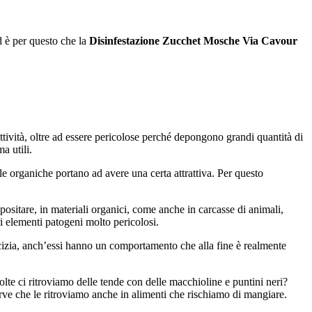
d è per questo che la
Disinfestazione Zucchet Mosche Via Cavour
uttività, oltre ad essere pericolose perché depongono grandi quantità di
a utili.
 organiche portano ad avere una certa attrattiva. Per questo
ositare, in materiali organici, come anche in carcasse di animali,
i elementi patogeni molto pericolosi.
rcizia, anch’essi hanno un comportamento che alla fine è realmente
lte ci ritroviamo delle tende con delle macchioline e puntini neri?
arve che le ritroviamo anche in alimenti che rischiamo di mangiare.