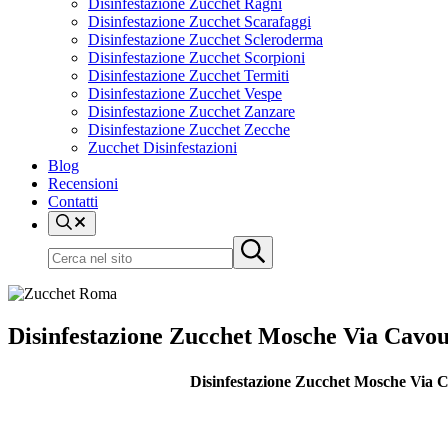
Disinfestazione Zucchet Ragni
Disinfestazione Zucchet Scarafaggi
Disinfestazione Zucchet Scleroderma
Disinfestazione Zucchet Scorpioni
Disinfestazione Zucchet Termiti
Disinfestazione Zucchet Vespe
Disinfestazione Zucchet Zanzare
Disinfestazione Zucchet Zecche
Zucchet Disinfestazioni
Blog
Recensioni
Contatti
Cerca
nel
Cerca
Submit
sito
nel
search
sito
Disinfestazione Zucchet Mosche Via Cavo
Disinfestazione Zucchet Mosche Via Ca