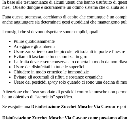
In base alle testimonianze di alcuni utenti che hanno usufruito di quest
mesi. Questo dunque è sicuramente un ottimo sistema che ci aiuta ad av
Fatta questa premessa, cerchiamo di capire che comunque è un compito
anche aggiungere sia determinati gesti quotidiani che mantengono pul
I consigli che si devono rispettare sono semplici, quali:
Pulire quotidianamente
Arieggiare gli ambienti
Usare zanzariere o anche piccole reti isolanti in porte e finestre
Evitare di lasciare cibo o sporcizia in giro
La frutta deve essere conservata o coperta in modo da non rilasc
Usare dei disinfettati in tutte le superfici
Chiudere in modo ermetico le immondizie
Evitare gli accumuli di rifiuti e sostanze organiche
Usare dei pesticidi
spray
solo quando ci sono una decina di mo
Attenzione che l’uso smodato di pesticidi contro le mosche non permet
ha un obiettivo di “sterminio” specifico.
Se eseguite una
Disinfestazione Zucchet Mosche Via Cavour
e poi 
Disinfestazione Zucchet Mosche Via Cavour come possiamo allon