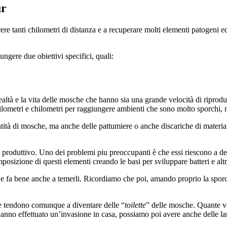
ur
re tanti chilometri di distanza e a recuperare molti elementi patogeni e
ngere due obiettivi specifici, quali:
realtà e la vita delle mosche che hanno sia una grande velocità di riprod
lometri e chilometri per raggiungere ambienti che sono molto sporchi, m
tà di mosche, ma anche delle pattumiere o anche discariche di materiale
 produttivo. Uno dei problemi piu preoccupanti è che essi riescono a dep
osizione di questi elementi creando le basi per sviluppare batteri e altr
me e fa bene anche a temerli. Ricordiamo che poi, amando proprio la spo
he tendono comunque a diventare delle “
toilette
” delle mosche. Quante vo
 hanno effettuato un’invasione in casa, possiamo poi avere anche delle l