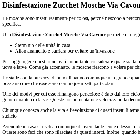
Disinfestazione Zucchet Mosche Via Cavo
Le mosche sono insetti realmente pericolosi, perché riescono a percorre
specifica.
Una
Disinfestazione Zucchet Mosche Via Cavour
permette di raggiu
Sterminio delle unità in casa
Allontanamento e barriera per evitare un’invasione
Per raggiungere questi obiettivi è importante considerare quale sia la 
uova e larve. Come già accennato, le mosche riescono a volare per chi
Le stalle con la presenza di animali hanno comunque una grande quanti
possiamo dire che esse sono comunque insetti particolari.
Uno dei motivi per cui esse rimangono pericolose è dato dal loro ciclo
grandi quantità di larve. Queste poi aumentano e velocizzano la decomp
Chiunque conosca anche la vita e l’evoluzione di questi insetti li te
sudicio.
Avendole in casa si rischia comunque di avere tante tende e tessuti c
Queste sono feci che sono rilasciate da questi insetti. Inoltre, quando