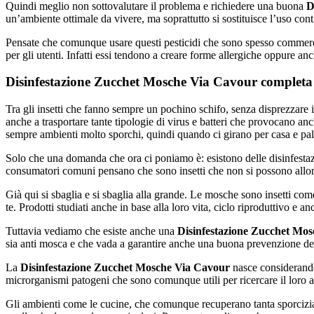
Quindi meglio non sottovalutare il problema e richiedere una buona
D
un’ambiente ottimale da vivere, ma soprattutto si sostituisce l’uso con
Pensate che comunque usare questi pesticidi che sono spesso commercia
per gli utenti. Infatti essi tendono a creare forme allergiche oppure a
Disinfestazione Zucchet Mosche Via Cavour completa d
Tra gli insetti che fanno sempre un pochino schifo, senza disprezzare 
anche a trasportare tante tipologie di virus e batteri che provocano
sempre ambienti molto sporchi, quindi quando ci girano per casa e pale
Solo che una domanda che ora ci poniamo è: esistono delle disinfestazion
consumatori comuni pensano che sono insetti che non si possono allont
Già qui si sbaglia e si sbaglia alla grande. Le mosche sono insetti come
te. Prodotti studiati anche in base alla loro vita, ciclo riproduttivo e 
Tuttavia vediamo che esiste anche una
Disinfestazione Zucchet Mo
sia anti mosca e che vada a garantire anche una buona prevenzione del
La
Disinfestazione Zucchet Mosche Via Cavour
nasce considerando 
microrganismi patogeni che sono comunque utili per ricercare il loro 
Gli ambienti come le cucine, che comunque recuperano tanta sporcizia d