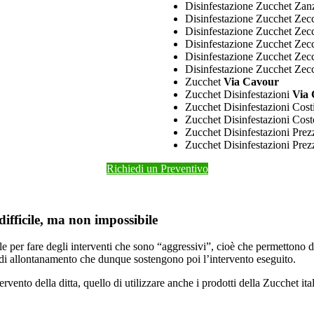
Disinfestazione Zucchet Zan
Disinfestazione Zucchet Ze
Disinfestazione Zucchet Zec
Disinfestazione Zucchet Ze
Disinfestazione Zucchet Zec
Disinfestazione Zucchet Ze
Zucchet
Via Cavour
Zucchet Disinfestazioni
Via
Zucchet Disinfestazioni Cost
Zucchet Disinfestazioni Cos
Zucchet Disinfestazioni Prez
Zucchet Disinfestazioni Pre
Richiedi un Preventivo
ifficile, ma non impossibile
le per fare degli interventi che sono “aggressivi”, cioè che permettono
di allontanamento che dunque sostengono poi l’intervento eseguito.
nto della ditta, quello di utilizzare anche i prodotti della Zucchet ita