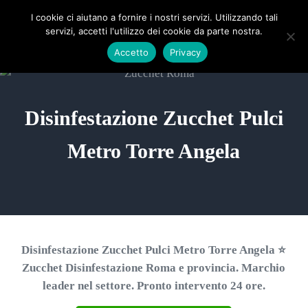
Passa al contenuto principale
Skip to header right navigation
Skip to site footer
ZUCCHET ROMA
I cookie ci aiutano a fornire i nostri servizi. Utilizzando tali
Menu
Search...
servizi, accetti l'utilizzo dei cookie da parte nostra.
⭐ Richiedi un Preventivo!
Accetto
Privacy
Disinfestazione Zucchet Pulci
Metro Torre Angela
Disinfestazione Zucchet Pulci Metro Torre Angela ⭐
Zucchet Disinfestazione Roma e provincia. Marchio
leader nel settore. Pronto intervento 24 ore.