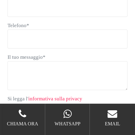
Telefono
*
Il tuo messaggio
*
*
Si legga l'informativa sulla privacy
Si legga l'
informativa sulla privacy
Autorizzo il trattamento dei miei dati personali
CAPTCHA
CHIAMA ORA
WHATSAPP
EMAIL