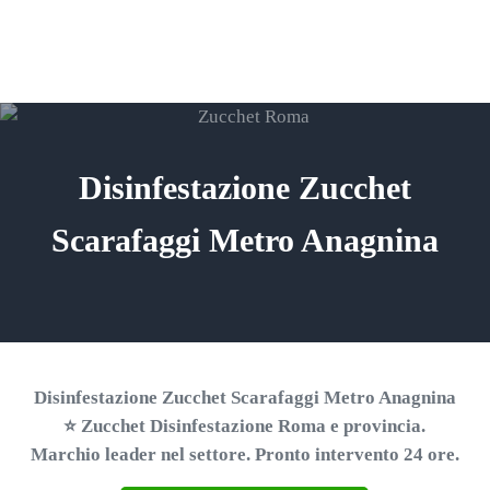
Passa al contenuto principale
Skip to header right navigation
Skip to site footer
ZUCCHET ROMA
Menu
Search...
⭐ Richiedi un Preventivo!
Disinfestazione Zucchet
Scarafaggi Metro Anagnina
Disinfestazione Zucchet Scarafaggi Metro Anagnina
⭐ Zucchet Disinfestazione Roma e provincia.
Marchio leader nel settore. Pronto intervento 24 ore.