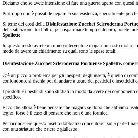
Diciamo che se avete intenzione di fare una guerra aperta con questi in
Purtroppo non è possibile negare la sua esistenza, specialmente perch
Si teme dei costi della
Disinfestazione Zucchet Scleroderma Portue
della situazione. tra l’altro, per risparmiare tempo e denaro, potete fare 
Spallette
.
In questo modo avrete un unico intervento e magari un costo molto conv
modo da avere un chiarimento su quali sono le spese totali.
Disinfestazione Zucchet Scleroderma Portuense Spallette, come l
C’è un piccolo problema per gli inesperti degli insetti, è quello di c
confondono, si rischia poi di andare a usare dei pesticidi e insetticidi
I prodotti e i pesticidi sono studiati in modo da avere dei componenti c
specifico.
Ecco che allora è bene pensare che magari, se dopo che abbiamo usato di
legno, forse è il caso di pensare che non è una formica.
Per riconoscere questo insetto dobbiamo concentrarci sulla parte final
con una striatura che è nera e giallastra.