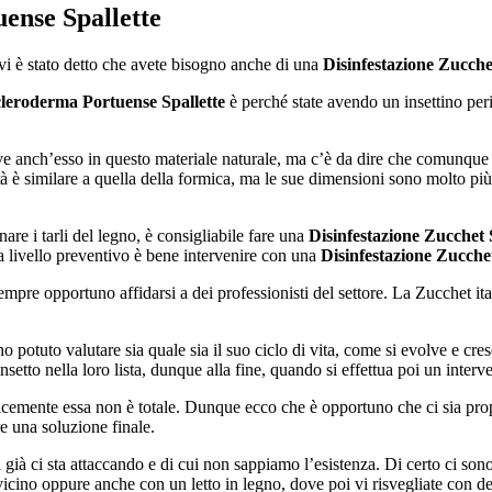
ense Spallette
 vi è stato detto che avete bisogno anche di una
Disinfestazione Zucche
cleroderma Portuense Spallette
è perché state avendo un insettino peric
ve anch’esso in questo materiale naturale, ma c’è da dire che comunque
tà è similare a quella della formica, ma le sue dimensioni sono molto pi
re i tarli del legno, è consigliabile fare una
Disinfestazione Zucchet
a livello preventivo è bene intervenire con una
Disinfestazione Zucche
re opportuno affidarsi a dei professionisti del settore. La Zucchet ital
o potuto valutare sia quale sia il suo ciclo di vita, come si evolve e cr
o nella loro lista, dunque alla fine, quando si effettua poi un interven
cemente essa non è totale. Dunque ecco che è opportuno che ci sia propr
e una soluzione finale.
à ci sta attaccando e di cui non sappiamo l’esistenza. Di certo ci sono d
e vicino oppure anche con un letto in legno, dove poi vi risvegliate con 