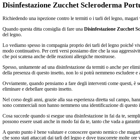
Disinfestazione Zucchet Scleroderma Portu
Richiedendo una ispezione contro le termiti o i tarli del legno, magari
Quando questa ditta consiglia di fare una
Disinfestazione Zucchet S
del legno.
Lo vediamo spesso in compagnia proprio dei tarli del legno poiché vi
modo continuativo. Per certi versi possiamo dire che la sua aggressivi
che poi scatena anche delle reazioni allergiche mostruose.
Spesso, unitamente ad una disinfestazione da termiti o anche per elimina
della presenza di questo insetto, non lo si potrà nemmeno escludere e 
Ovviamente, quando pensiamo a fare degli interventi come questi, è semp
eliminare e debellare questo insetto.
Nel corso degli anni, grazie alla sua esperienza diretta sul campo, hann
sono commerciali non hanno nemmeno una identificazione di questo insett
Cosa succede quando si esegue una disinfestazione in fai da te, sempli
possono essere usati anche in modo fai da te, tanto che vada a garantir
A questo punto è bene valutare e conoscere questo nemico che magari gi
che sono stati attaccati dai tarli del legno e dove trascorrete molte or