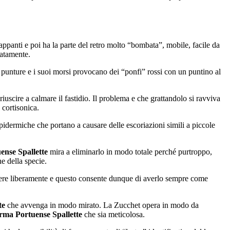
ppanti e poi ha la parte del retro molto “bombata”, mobile, facile da
iatamente.
punture e i suoi morsi provocano dei “ponfi” rossi con un puntino al
uscire a calmare il fastidio. Il problema e che grattandolo si ravviva
 cortisonica.
pidermiche che portano a causare delle escoriazioni simili a piccole
ense Spallette
mira a eliminarlo in modo totale perché purtroppo,
e della specie.
overe liberamente e questo consente dunque di averlo sempre come
te
che avvenga in modo mirato. La Zucchet opera in modo da
rma Portuense Spallette
che sia meticolosa.