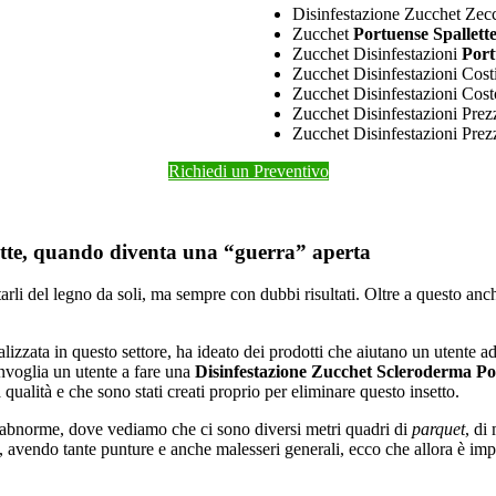
Disinfestazione Zucchet Ze
Zucchet
Portuense Spallett
Zucchet Disinfestazioni
Port
Zucchet Disinfestazioni Cost
Zucchet Disinfestazioni Cos
Zucchet Disinfestazioni Prez
Zucchet Disinfestazioni Pre
Richiedi un Preventivo
ette, quando diventa una “guerra” aperta
arli del legno da soli, ma sempre con dubbi risultati. Oltre a questo a
alizzata in questo settore, ha ideato dei prodotti che aiutano un utente a
invoglia un utente a fare una
Disinfestazione Zucchet Scleroderma Po
qualità e che sono stati creati proprio per eliminare questo insetto.
 è abnorme, dove vediamo che ci sono diversi metri quadri di
parquet
, di
ci, avendo tante punture e anche malesseri generali, ecco che allora è 