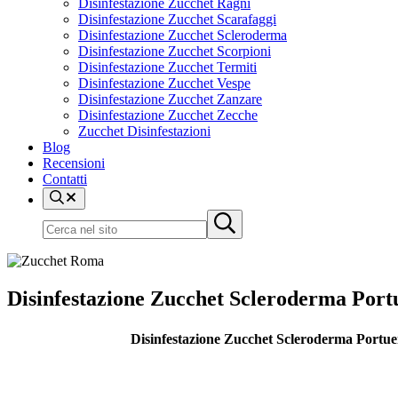
Disinfestazione Zucchet Ragni
Disinfestazione Zucchet Scarafaggi
Disinfestazione Zucchet Scleroderma
Disinfestazione Zucchet Scorpioni
Disinfestazione Zucchet Termiti
Disinfestazione Zucchet Vespe
Disinfestazione Zucchet Zanzare
Disinfestazione Zucchet Zecche
Zucchet Disinfestazioni
Blog
Recensioni
Contatti
Cerca
nel
Cerca
Submit
sito
nel
search
sito
Disinfestazione Zucchet Scleroderma Portu
Disinfestazione Zucchet Scleroderma Portuen