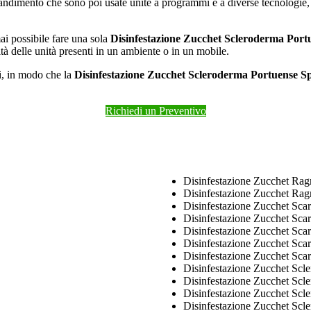
ndimento che sono poi usate unite a programmi e a diverse tecnologie, si 
ai possibile fare una sola
Disinfestazione Zucchet Scleroderma Portu
tà delle unità presenti in un ambiente o in un mobile.
di, in modo che la
Disinfestazione Zucchet Scleroderma Portuense Sp
Richiedi un Preventivo
Disinfestazione Zucchet Rag
Disinfestazione Zucchet Rag
Disinfestazione Zucchet Sca
Disinfestazione Zucchet Sca
Disinfestazione Zucchet Sca
Disinfestazione Zucchet Sca
Disinfestazione Zucchet Sca
Disinfestazione Zucchet Sc
Disinfestazione Zucchet Scl
Disinfestazione Zucchet Sc
Disinfestazione Zucchet Scl