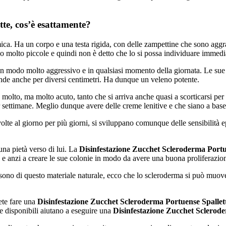
te, cos’è esattamente?
mica. Ha un corpo e una testa rigida, con delle zampettine che sono aggra
o molto piccole e quindi non è detto che lo si possa individuare immed
in modo molto aggressivo e in qualsiasi momento della giornata. Le sue 
ende anche per diversi centimetri. Ha dunque un veleno potente.
to, ma molto acuto, tanto che si arriva anche quasi a scorticarsi per ri
er settimane. Meglio dunque avere delle creme lenitive e che siano a base
lte al giorno per più giorni, si sviluppano comunque delle sensibilità e
una pietà verso di lui. La
Disinfestazione Zucchet Scleroderma Portu
e anzi a creare le sue colonie in modo da avere una buona proliferazion
he sono di questo materiale naturale, ecco che lo scleroderma si può mu
ete fare una
Disinfestazione Zucchet Scleroderma Portuense Spallet
te disponibili aiutano a eseguire una
Disinfestazione Zucchet Sclerode