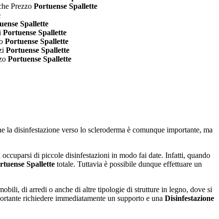
cche Prezzo
Portuense Spallette
e
uense Spallette
i
Portuense Spallette
to
Portuense Spallette
zi
Portuense Spallette
zzo
Portuense Spallette
nche la disinfestazione verso lo scleroderma è comunque importante, ma
d occuparsi di piccole disinfestazioni in modo fai date. Infatti, quando
rtuense Spallette
totale. Tuttavia è possibile dunque effettuare un
 mobili, di arredi o anche di altre tipologie di strutture in legno, dove si
importante richiedere immediatamente un supporto e una
Disinfestazione