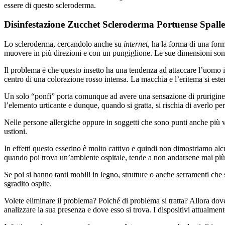
essere di questo scleroderma.
Disinfestazione Zucchet Scleroderma Portuense Spallet
Lo scleroderma, cercandolo anche su
internet
, ha la forma di una for
muovere in più direzioni e con un pungiglione. Le sue dimensioni son
Il problema è che questo insetto ha una tendenza ad attaccare l’uomo 
centro di una colorazione rosso intensa. La macchia e l’eritema si est
Un solo “ponfi” porta comunque ad avere una sensazione di prurigine mol
l’elemento urticante e dunque, quando si gratta, si rischia di averlo p
Nelle persone allergiche oppure in soggetti che sono punti anche più vo
ustioni.
In effetti questo esserino è molto cattivo e quindi non dimostriamo alc
quando poi trova un’ambiente ospitale, tende a non andarsene mai più 
Se poi si hanno tanti mobili in legno, strutture o anche serramenti c
sgradito ospite.
Volete eliminare il problema? Poiché di problema si tratta? Allora dov
analizzare la sua presenza e dove esso si trova. I dispositivi attualmen