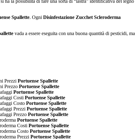
ha la possibilità di fare una sorta di “lastra” identificativa del legno
ense Spallette
. Ogni
Disinfestazione Zucchet Scleroderma
allette
vada a essere eseguita con una buona quantità di pesticidi, ma
ni Prezzi
Portuense Spallette
ni Prezzo
Portuense Spallette
rafaggi
Portuense Spallette
rafaggi Costi
Portuense Spallette
rafaggi Costo
Portuense Spallette
rafaggi Prezzi
Portuense Spallette
rafaggi Prezzo
Portuense Spallette
leroderma
Portuense Spallette
eroderma Costi
Portuense Spallette
leroderma Costo
Portuense Spallette
eroderma Prezzi
Portuense Spallette