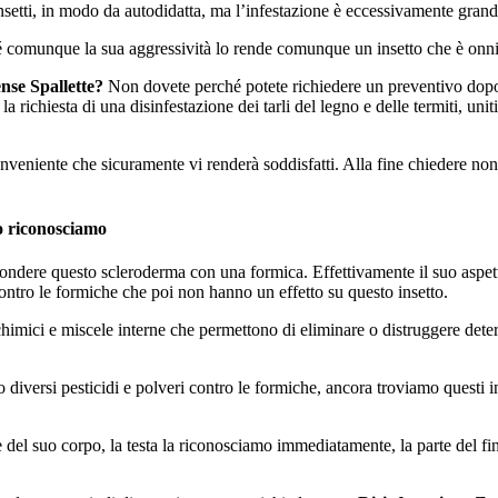
setti, in modo da autodidatta, ma l’infestazione è eccessivamente grande 
é comunque la sua aggressività lo rende comunque un insetto che è onni
nse Spallette?
Non dovete perché potete richiedere un preventivo dopo 
la richiesta di una disinfestazione dei tarli del legno e delle termiti, uni
eniente che sicuramente vi renderà soddisfatti. Alla fine chiedere non 
o riconosciamo
onfondere questo scleroderma con una formica. Effettivamente il suo asp
 contro le formiche che poi non hanno un effetto su questo insetto.
himici e miscele interne che permettono di eliminare o distruggere determ
versi pesticidi e polveri contro le formiche, ancora troviamo questi inse
e del suo corpo, la testa la riconosciamo immediatamente, la parte del 