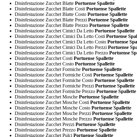
Disinfestazione Zucchet Blatte
Portuense Spallette
Disinfestazione Zucchet Blatte Costi
Portuense Spallette
Disinfestazione Zucchet Blatte Costo
Portuense Spallette
Disinfestazione Zucchet Blatte Prezzi
Portuense Spallette
Disinfestazione Zucchet Blatte Prezzo
Portuense Spallette
Disinfestazione Zucchet Cimici Da Letto
Portuense Spallette
Disinfestazione Zucchet Cimici Da Letto Costi
Portuense Spal
Disinfestazione Zucchet Cimici Da Letto Costo
Portuense Spal
Disinfestazione Zucchet Cimici Da Letto Prezzi
Portuense Spa
Disinfestazione Zucchet Cimici Da Letto Prezzo
Portuense Spa
Disinfestazione Zucchet Costi
Portuense Spallette
Disinfestazione Zucchet Costo
Portuense Spallette
Disinfestazione Zucchet Formiche
Portuense Spallette
Disinfestazione Zucchet Formiche Costi
Portuense Spallette
Disinfestazione Zucchet Formiche Costo
Portuense Spallette
Disinfestazione Zucchet Formiche Prezzi
Portuense Spallette
Disinfestazione Zucchet Formiche Prezzo
Portuense Spallette
Disinfestazione Zucchet Mosche
Portuense Spallette
Disinfestazione Zucchet Mosche Costi
Portuense Spallette
Disinfestazione Zucchet Mosche Costo
Portuense Spallette
Disinfestazione Zucchet Mosche Prezzi
Portuense Spallette
Disinfestazione Zucchet Mosche Prezzo
Portuense Spallette
Disinfestazione Zucchet Prezzi
Portuense Spallette
Disinfestazione Zucchet Prezzo
Portuense Spallette
Disinfestazione Zucchet Pulci
Portuense Spallette