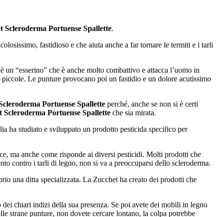
t Scleroderma Portuense Spallette
.
olosissimo, fastidioso e che aiuta anche a far tornare le termiti e i tarli
 è un “esserino” che è anche molto combattivo e attacca l’uomo in
ù piccole. Le punture provocano poi un fastidio e un dolore acutissimo
 Scleroderma Portuense Spallette
perché, anche se non si è certi
t Scleroderma Portuense Spallette
che sia mirata.
ia ha studiato e sviluppato un prodotto pesticida specifico per
esce, ma anche come risponde ai diversi pesticidi. Molti prodotti che
to contro i tarli di legno, non si va a preoccuparsi dello scleroderma.
io una ditta specializzata. La Zucchet ha creato dei prodotti che
ei chiari indizi della sua presenza. Se poi avete dei mobili in legno
delle strane punture, non dovete cercare lontano, la colpa potrebbe