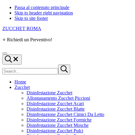
Passa al contenuto principale
Skip to header right navigation
Skip to site footer
ZUCCHET ROMA
⭐ Richiedi un Preventivo!
Menu
Search...
Cerca
Submit
nel
search
sito
Home
Zucchet
Disinfestazione Zucchet
Allontanamento Zucchet Piccioni
Disinfestazione Zucchet Acari
Disinfestazione Zucchet Blatte
Disinfestazione Zucchet Cimici Da Letto
Disinfestazione Zucchet Formiche
Disinfestazione Zucchet Mosche
Disinfestazione Zucchet Pulci