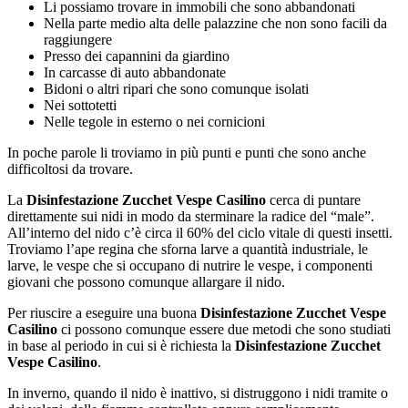
Li possiamo trovare in immobili che sono abbandonati
Nella parte medio alta delle palazzine che non sono facili da
raggiungere
Presso dei capannini da giardino
In carcasse di auto abbandonate
Bidoni o altri ripari che sono comunque isolati
Nei sottotetti
Nelle tegole in esterno o nei cornicioni
In poche parole li troviamo in più punti e punti che sono anche
difficoltosi da trovare.
La
Disinfestazione Zucchet Vespe Casilino
cerca di puntare
direttamente sui nidi in modo da sterminare la radice del “male”.
All’interno del nido c’è circa il 60% del ciclo vitale di questi insetti.
Troviamo l’ape regina che sforna larve a quantità industriale, le
larve, le vespe che si occupano di nutrire le vespe, i componenti
giovani che possono comunque allargare il nido.
Per riuscire a eseguire una buona
Disinfestazione Zucchet Vespe
Casilino
ci possono comunque essere due metodi che sono studiati
in base al periodo in cui si è richiesta la
Disinfestazione Zucchet
Vespe Casilino
.
In inverno, quando il nido è inattivo, si distruggono i nidi tramite o