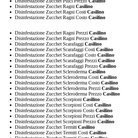
Disinfestazione Zucchet Pulci Prezzo
Casilino
Disinfestazione Zucchet Ragni
Casilino
Disinfestazione Zucchet Ragni Costi
Casilino
Disinfestazione Zucchet Ragni Costo
Casilino
Disinfestazione Zucchet Ragni Prezzi
Casilino
Disinfestazione Zucchet Ragni Prezzo
Casilino
Disinfestazione Zucchet Scarafaggi
Casilino
Disinfestazione Zucchet Scarafaggi Costi
Casilino
Disinfestazione Zucchet Scarafaggi Costo
Casilino
Disinfestazione Zucchet Scarafaggi Prezzi
Casilino
Disinfestazione Zucchet Scarafaggi Prezzo
Casilino
Disinfestazione Zucchet Scleroderma
Casilino
Disinfestazione Zucchet Scleroderma Costi
Casilino
Disinfestazione Zucchet Scleroderma Costo
Casilino
Disinfestazione Zucchet Scleroderma Prezzi
Casilino
Disinfestazione Zucchet Scleroderma Prezzo
Casilino
Disinfestazione Zucchet Scorpioni
Casilino
Disinfestazione Zucchet Scorpioni Costi
Casilino
Disinfestazione Zucchet Scorpioni Costo
Casilino
Disinfestazione Zucchet Scorpioni Prezzi
Casilino
Disinfestazione Zucchet Scorpioni Prezzo
Casilino
Disinfestazione Zucchet Termiti
Casilino
Disinfestazione Zucchet Termiti Costi
Casilino