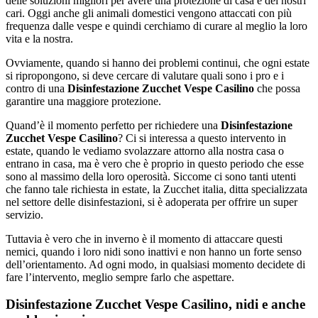
delle soluzioni migliori per avere una protezione di casa e dei nostri
cari. Oggi anche gli animali domestici vengono attaccati con più
frequenza dalle vespe e quindi cerchiamo di curare al meglio la loro
vita e la nostra.
Ovviamente, quando si hanno dei problemi continui, che ogni estate
si ripropongono, si deve cercare di valutare quali sono i pro e i
contro di una
Disinfestazione Zucchet Vespe Casilino
che possa
garantire una maggiore protezione.
Quand’è il momento perfetto per richiedere una
Disinfestazione
Zucchet Vespe Casilino
? Ci si interessa a questo intervento in
estate, quando le vediamo svolazzare attorno alla nostra casa o
entrano in casa, ma è vero che è proprio in questo periodo che esse
sono al massimo della loro operosità. Siccome ci sono tanti utenti
che fanno tale richiesta in estate, la Zucchet italia, ditta specializzata
nel settore delle disinfestazioni, si è adoperata per offrire un super
servizio.
Tuttavia è vero che in inverno è il momento di attaccare questi
nemici, quando i loro nidi sono inattivi e non hanno un forte senso
dell’orientamento. Ad ogni modo, in qualsiasi momento decidete di
fare l’intervento, meglio sempre farlo che aspettare.
Disinfestazione Zucchet Vespe Casilino, nidi e anche