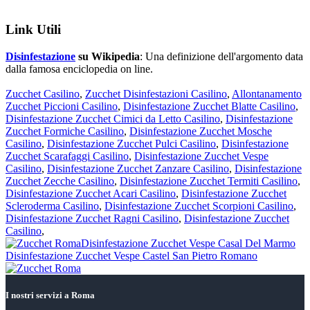
Link Utili
Disinfestazione
su Wikipedia
: Una definizione dell'argomento data
dalla famosa enciclopedia on line.
Zucchet Casilino
,
Zucchet Disinfestazioni Casilino
,
Allontanamento
Zucchet Piccioni Casilino
,
Disinfestazione Zucchet Blatte Casilino
,
Disinfestazione Zucchet Cimici da Letto Casilino
,
Disinfestazione
Zucchet Formiche Casilino
,
Disinfestazione Zucchet Mosche
Casilino
,
Disinfestazione Zucchet Pulci Casilino
,
Disinfestazione
Zucchet Scarafaggi Casilino
,
Disinfestazione Zucchet Vespe
Casilino
,
Disinfestazione Zucchet Zanzare Casilino
,
Disinfestazione
Zucchet Zecche Casilino
,
Disinfestazione Zucchet Termiti Casilino
,
Disinfestazione Zucchet Acari Casilino
,
Disinfestazione Zucchet
Scleroderma Casilino
,
Disinfestazione Zucchet Scorpioni Casilino
,
Disinfestazione Zucchet Ragni Casilino
,
Disinfestazione Zucchet
Casilino
,
Post
Disinfestazione Zucchet Vespe Casal Del Marmo
precedente:
Post
Disinfestazione Zucchet Vespe Castel San Pietro Romano
successivo:
I nostri servizi a Roma