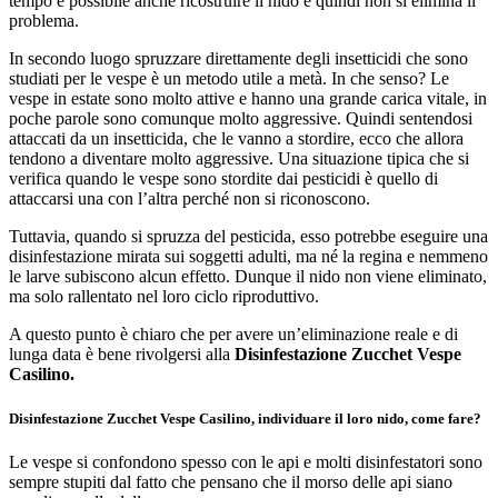
tempo è possibile anche ricostruire il nido e quindi non si elimina il
problema.
In secondo luogo spruzzare direttamente degli insetticidi che sono
studiati per le vespe è un metodo utile a metà. In che senso? Le
vespe in estate sono molto attive e hanno una grande carica vitale, in
poche parole sono comunque molto aggressive. Quindi sentendosi
attaccati da un insetticida, che le vanno a stordire, ecco che allora
tendono a diventare molto aggressive. Una situazione tipica che si
verifica quando le vespe sono stordite dai pesticidi è quello di
attaccarsi una con l’altra perché non si riconoscono.
Tuttavia, quando si spruzza del pesticida, esso potrebbe eseguire una
disinfestazione mirata sui soggetti adulti, ma né la regina e nemmeno
le larve subiscono alcun effetto. Dunque il nido non viene eliminato,
ma solo rallentato nel loro ciclo riproduttivo.
A questo punto è chiaro che per avere un’eliminazione reale e di
lunga data è bene rivolgersi alla
Disinfestazione Zucchet Vespe
Casilino.
Disinfestazione Zucchet Vespe Casilino, individuare il loro nido, come fare?
Le vespe si confondono spesso con le api e molti disinfestatori sono
sempre stupiti dal fatto che pensano che il morso delle api siano