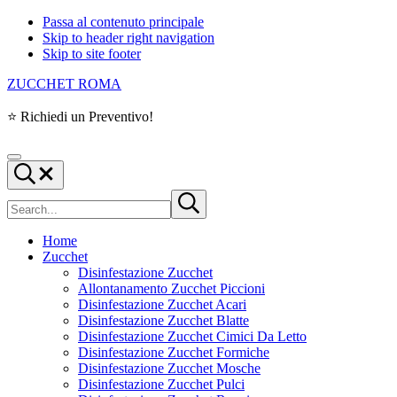
Passa al contenuto principale
Skip to header right navigation
Skip to site footer
ZUCCHET ROMA
⭐ Richiedi un Preventivo!
Menu
Search...
Cerca
Submit
nel
search
sito
Home
Zucchet
Disinfestazione Zucchet
Allontanamento Zucchet Piccioni
Disinfestazione Zucchet Acari
Disinfestazione Zucchet Blatte
Disinfestazione Zucchet Cimici Da Letto
Disinfestazione Zucchet Formiche
Disinfestazione Zucchet Mosche
Disinfestazione Zucchet Pulci