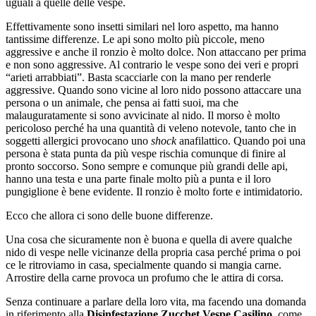
uguali a quelle delle vespe.
Effettivamente sono insetti similari nel loro aspetto, ma hanno
tantissime differenze. Le api sono molto più piccole, meno
aggressive e anche il ronzio è molto dolce. Non attaccano per prima
e non sono aggressive. Al contrario le vespe sono dei veri e propri
“arieti arrabbiati”. Basta scacciarle con la mano per renderle
aggressive. Quando sono vicine al loro nido possono attaccare una
persona o un animale, che pensa ai fatti suoi, ma che
malauguratamente si sono avvicinate al nido. Il morso è molto
pericoloso perché ha una quantità di veleno notevole, tanto che in
soggetti allergici provocano uno
shock
anafilattico. Quando poi una
persona è stata punta da più vespe rischia comunque di finire al
pronto soccorso. Sono sempre e comunque più grandi delle api,
hanno una testa e una parte finale molto più a punta e il loro
pungiglione è bene evidente. Il ronzio è molto forte e intimidatorio.
Ecco che allora ci sono delle buone differenze.
Una cosa che sicuramente non è buona e quella di avere qualche
nido di vespe nelle vicinanze della propria casa perché prima o poi
ce le ritroviamo in casa, specialmente quando si mangia carne.
Arrostire della carne provoca un profumo che le attira di corsa.
Senza continuare a parlare della loro vita, ma facendo una domanda
in riferimento alla
Disinfestazione Zucchet Vespe Casilino
, come