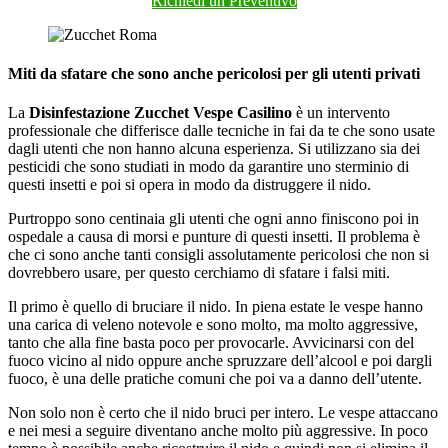
Richiedi un Preventivo
Miti da sfatare che sono anche pericolosi per gli utenti privati
La
Disinfestazione Zucchet Vespe Casilino
è un intervento
professionale che differisce dalle tecniche in fai da te che sono usate
dagli utenti che non hanno alcuna esperienza. Si utilizzano sia dei
pesticidi che sono studiati in modo da garantire uno sterminio di
questi insetti e poi si opera in modo da distruggere il nido.
Purtroppo sono centinaia gli utenti che ogni anno finiscono poi in
ospedale a causa di morsi e punture di questi insetti. Il problema è
che ci sono anche tanti consigli assolutamente pericolosi che non si
dovrebbero usare, per questo cerchiamo di sfatare i falsi miti.
Il primo è quello di bruciare il nido. In piena estate le vespe hanno
una carica di veleno notevole e sono molto, ma molto aggressive,
tanto che alla fine basta poco per provocarle. Avvicinarsi con del
fuoco vicino al nido oppure anche spruzzare dell’alcool e poi dargli
fuoco, è una delle pratiche comuni che poi va a danno dell’utente.
Non solo non è certo che il nido bruci per intero. Le vespe attaccano
e nei mesi a seguire diventano anche molto più aggressive. In poco