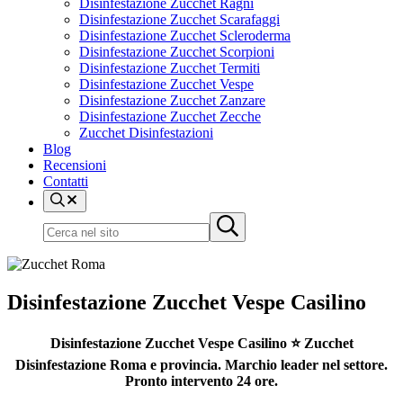
Disinfestazione Zucchet Ragni
Disinfestazione Zucchet Scarafaggi
Disinfestazione Zucchet Scleroderma
Disinfestazione Zucchet Scorpioni
Disinfestazione Zucchet Termiti
Disinfestazione Zucchet Vespe
Disinfestazione Zucchet Zanzare
Disinfestazione Zucchet Zecche
Zucchet Disinfestazioni
Blog
Recensioni
Contatti
Cerca
nel
Cerca
Submit
sito
nel
search
sito
Disinfestazione Zucchet Vespe Casilino
Disinfestazione Zucchet Vespe Casilino ⭐ Zucchet
Disinfestazione Roma e provincia. Marchio leader nel settore.
Pronto intervento 24 ore.