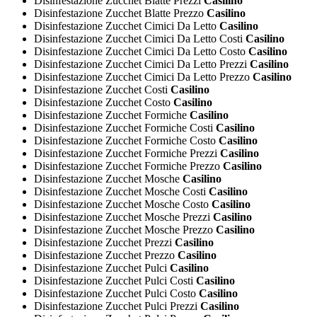
Disinfestazione Zucchet Blatte Prezzi
Casilino
Disinfestazione Zucchet Blatte Prezzo
Casilino
Disinfestazione Zucchet Cimici Da Letto
Casilino
Disinfestazione Zucchet Cimici Da Letto Costi
Casilino
Disinfestazione Zucchet Cimici Da Letto Costo
Casilino
Disinfestazione Zucchet Cimici Da Letto Prezzi
Casilino
Disinfestazione Zucchet Cimici Da Letto Prezzo
Casilino
Disinfestazione Zucchet Costi
Casilino
Disinfestazione Zucchet Costo
Casilino
Disinfestazione Zucchet Formiche
Casilino
Disinfestazione Zucchet Formiche Costi
Casilino
Disinfestazione Zucchet Formiche Costo
Casilino
Disinfestazione Zucchet Formiche Prezzi
Casilino
Disinfestazione Zucchet Formiche Prezzo
Casilino
Disinfestazione Zucchet Mosche
Casilino
Disinfestazione Zucchet Mosche Costi
Casilino
Disinfestazione Zucchet Mosche Costo
Casilino
Disinfestazione Zucchet Mosche Prezzi
Casilino
Disinfestazione Zucchet Mosche Prezzo
Casilino
Disinfestazione Zucchet Prezzi
Casilino
Disinfestazione Zucchet Prezzo
Casilino
Disinfestazione Zucchet Pulci
Casilino
Disinfestazione Zucchet Pulci Costi
Casilino
Disinfestazione Zucchet Pulci Costo
Casilino
Disinfestazione Zucchet Pulci Prezzi
Casilino