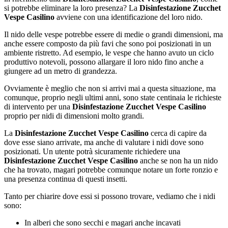
si potrebbe eliminare la loro presenza? La
Disinfestazione Zucchet
Vespe Casilino
avviene con una identificazione del loro nido.
Il nido delle vespe potrebbe essere di medie o grandi dimensioni, ma
anche essere composto da più favi che sono poi posizionati in un
ambiente ristretto. Ad esempio, le vespe che hanno avuto un ciclo
produttivo notevoli, possono allargare il loro nido fino anche a
giungere ad un metro di grandezza.
Ovviamente è meglio che non si arrivi mai a questa situazione, ma
comunque, proprio negli ultimi anni, sono state centinaia le richieste
di intervento per una
Disinfestazione Zucchet Vespe Casilino
proprio per nidi di dimensioni molto grandi.
La
Disinfestazione Zucchet Vespe Casilino
cerca di capire da
dove esse siano arrivate, ma anche di valutare i nidi dove sono
posizionati. Un utente potrà sicuramente richiedere una
Disinfestazione Zucchet Vespe Casilino
anche se non ha un nido
che ha trovato, magari potrebbe comunque notare un forte ronzio e
una presenza continua di questi insetti.
Tanto per chiarire dove essi si possono trovare, vediamo che i nidi
sono:
In alberi che sono secchi e magari anche incavati