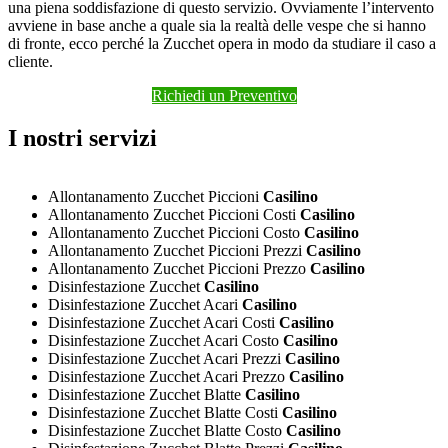
una piena soddisfazione di questo servizio. Ovviamente l’intervento
avviene in base anche a quale sia la realtà delle vespe che si hanno
di fronte, ecco perché la Zucchet opera in modo da studiare il caso a
cliente.
Richiedi un Preventivo
I nostri servizi
Allontanamento Zucchet Piccioni
Casilino
Allontanamento Zucchet Piccioni Costi
Casilino
Allontanamento Zucchet Piccioni Costo
Casilino
Allontanamento Zucchet Piccioni Prezzi
Casilino
Allontanamento Zucchet Piccioni Prezzo
Casilino
Disinfestazione Zucchet
Casilino
Disinfestazione Zucchet Acari
Casilino
Disinfestazione Zucchet Acari Costi
Casilino
Disinfestazione Zucchet Acari Costo
Casilino
Disinfestazione Zucchet Acari Prezzi
Casilino
Disinfestazione Zucchet Acari Prezzo
Casilino
Disinfestazione Zucchet Blatte
Casilino
Disinfestazione Zucchet Blatte Costi
Casilino
Disinfestazione Zucchet Blatte Costo
Casilino