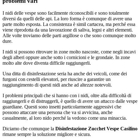
problemi vari
I nidi delle vespe sono facilmente riconoscibili e sono totalmente
diversi da quelli delle api. La loro forma è comunque di avere una
parte molto esposta. La consistenza è simil cartacea, ma perché essa
viene riprodotta da una lavorazione di saliva, legni e altri elementi.
Alle volte troviamo delle parti argillose o che sono comunque molto
dure.
I nidi si possono ritrovare in zone molto nascoste, come negli incavi
degli alberi oppure anche sotto i cornicioni e le grondaie. In zone
molto alte dove diventa difficile raggiungerli.
Una ditta di disinfestazione seria ha anche dei veicoli, come dei
furgoni con cestelli elevatori, per riuscire a garantire un
raggiungimento di questi nidi anche ad altezze notevoli.
I problemi principali che si hanno con i nidi, oltre alla difficoltà di
raggiungerli e di distruggerli, è quello di avere un attacco dalle vespe
guardiane. Questi sono insetti particolarmente aggressivi che
possono attaccare una persona che va si avvicina, anche
casualmente, al loro nido perché la vedono come una minaccia.
Diciamo che comunque la
Disinfestazione Zucchet Vespe Casilino
rimane sempre la soluzione migliore e sicura.