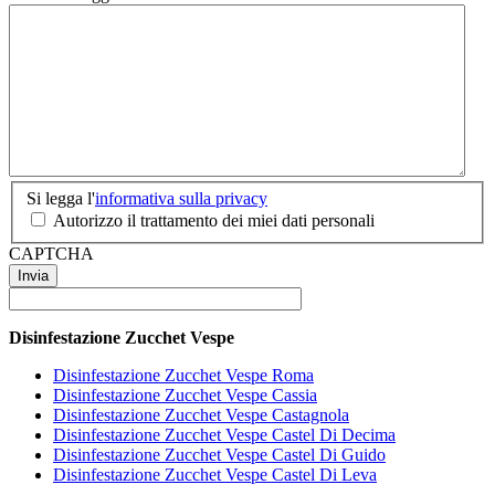
Si
Si legga l'
informativa sulla privacy
legga
Autorizzo il trattamento dei miei dati personali
l'informativa
CAPTCHA
sulla
privacy
*
Disinfestazione Zucchet Vespe
Disinfestazione Zucchet Vespe Roma
Disinfestazione Zucchet Vespe Cassia
Disinfestazione Zucchet Vespe Castagnola
Disinfestazione Zucchet Vespe Castel Di Decima
Disinfestazione Zucchet Vespe Castel Di Guido
Disinfestazione Zucchet Vespe Castel Di Leva