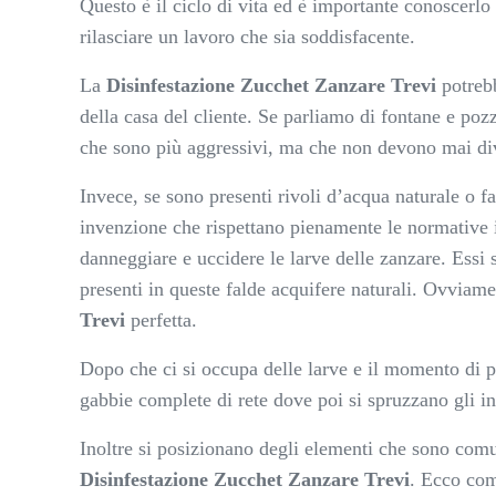
Questo è il ciclo di vita ed è importante conoscerlo
rilasciare un lavoro che sia soddisfacente.
La
Disinfestazione Zucchet Zanzare Trevi
potrebb
della casa del cliente. Se parliamo di fontane e pozzi
che sono più aggressivi, ma che non devono mai div
Invece, se sono presenti rivoli d’acqua naturale o f
invenzione che rispettano pienamente le normative i
danneggiare e uccidere le larve delle zanzare. Essi s
presenti in queste falde acquifere naturali. Ovviam
Trevi
perfetta.
Dopo che ci si occupa delle larve e il momento di pe
gabbie complete di rete dove poi si spruzzano gli ins
Inoltre si posizionano degli elementi che sono comu
Disinfestazione Zucchet Zanzare Trevi
. Ecco com