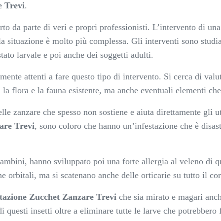
e Trevi
.
o da parte di veri e propri professionisti. L’intervento di un
, la situazione è molto più complessa. Gli interventi sono stud
tato larvale e poi anche dei soggetti adulti.
nte attenti a fare questo tipo di intervento. Si cerca di valu
ia la flora e la fauna esistente, ma anche eventuali elementi che
 delle zanzare che spesso non sostiene e aiuta direttamente gli
are Trevi
, sono coloro che hanno un’infestazione che è disast
bini, hanno sviluppato poi una forte allergia al veleno di ques
e orbitali, ma si scatenano anche delle orticarie su tutto il co
stazione Zucchet Zanzare Trevi
che sia mirato e magari anche
questi insetti oltre a eliminare tutte le larve che potrebbero 