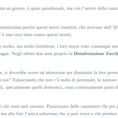
ta un giorno, è quasi paradossale, ma con l’arrivo della zanza
tantissima perché questi nuovi insettini, che arrivano dall’Afr
 una vera lotta contro questi insetti.
ono molto, ma molto fastidiose, i loro morsi sono comunque mol
angue. Negli ultimi due anni proprio la
Disinfestazione Zucc
, si dovrebbe avere un’attenzione per diminuire la loro presen
 noi? Tralasciando che non c’è nulla di personale, le zanzare
li, specialmente quelli domestici, sono continuamente punti da
cidi che sono anti zanzare. Posizionare delle zanzariere che p
ma alla fine l’unica soluzione che si può avere e che perdura 