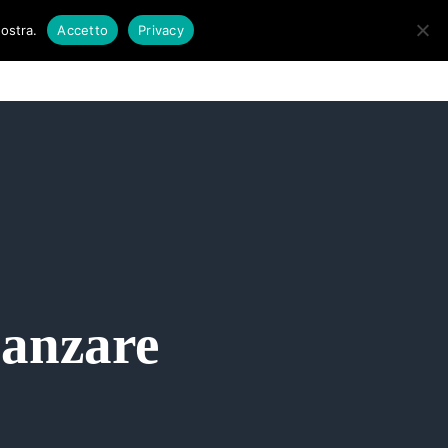
nostra.
Accetto
Privacy
e
Zucchet
Blog
Recensioni
Contatti
Cerca nel sito
Zanzare