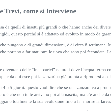
 Trevi, come si interviene
sa da quelli di insetti più grandi o che hanno anche dei div
 rigidi, questo perché si è adattato ed evoluto in modo da gara
 che pungono e di grandi dimensioni, è di circa 8 settimane. 
che portano a far maturare le uova che sono poi fecondate. La
e diventano delle “incubatrici” naturali dove l’acqua ferma co
pe e da qui esce poi la zanzarina già pronta a riprodursi a soli
i 4 o 5 giorni. questo vuol dire che se una zanzara va a produr
ero è che non tutte arrivano poi alla nascita, ma c’è anche d
giano totalmente la sua evoluzione fino a far morire la larva.