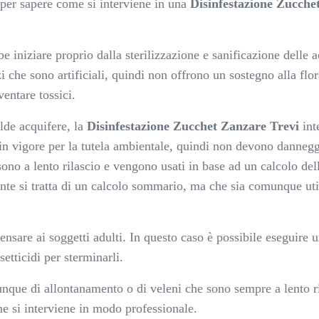
 per sapere come si interviene in una
Disinfestazione Zucche
e iniziare proprio dalla sterilizzazione e sanificazione delle a
 che sono artificiali, quindi non offrono un sostegno alla flora
entare tossici.
alde acquifere, la
Disinfestazione Zucchet Zanzare Trevi
inte
n vigore per la tutela ambientale, quindi non devono danneggi
ono a lento rilascio e vengono usati in base ad un calcolo dell
ente si tratta di un calcolo sommario, ma che sia comunque ut
nsare ai soggetti adulti. In questo caso è possibile eseguire 
etticidi per sterminarli.
nque di allontanamento o di veleni che sono sempre a lento ri
e si interviene in modo professionale.