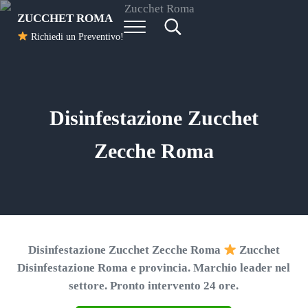
Passa al contenuto principale
Skip to header right navigation
Skip to site footer
ZUCCHET ROMA
Menu
Search...
Richiedi un Preventivo!
Disinfestazione Zucchet
Zecche Roma
Disinfestazione Zucchet Zecche Roma
Zucchet
Disinfestazione Roma e provincia. Marchio leader nel
settore. Pronto intervento 24 ore.