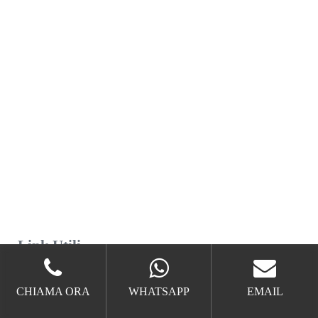
Link Utili
Disinfestazione
su Wikipedia
: Una definizione
CHIAMA ORA
WHATSAPP
EMAIL
dell'argomento data dalla famosa enciclopedia on line.