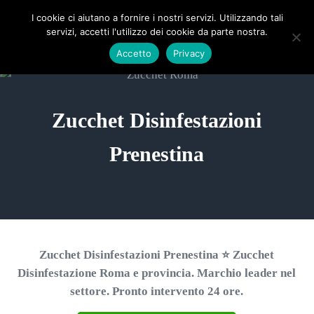
Passa al contenuto principale
Skip to header right navigation
Skip to site footer
ZUCCHET ROMA
I cookie ci aiutano a fornire i nostri servizi. Utilizzando tali
Menu
Search...
servizi, accetti l'utilizzo dei cookie da parte nostra.
⭐ Richiedi un Preventivo!
Accetto
Privacy
Zucchet Disinfestazioni
Prenestina
Zucchet Disinfestazioni Prenestina ⭐ Zucchet
Disinfestazione Roma e provincia. Marchio leader nel
settore. Pronto intervento 24 ore.