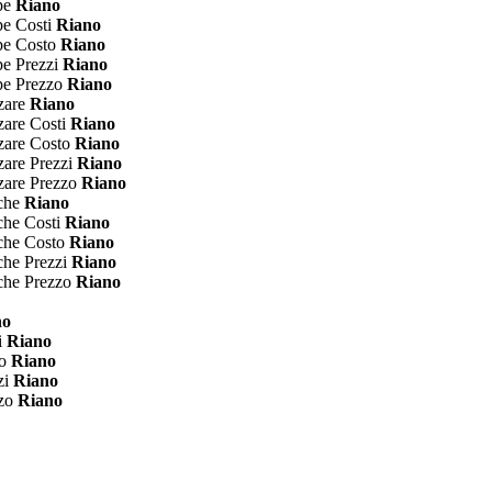
spe
Riano
pe Costi
Riano
spe Costo
Riano
pe Prezzi
Riano
pe Prezzo
Riano
zare
Riano
zare Costi
Riano
zare Costo
Riano
zare Prezzi
Riano
zare Prezzo
Riano
cche
Riano
che Costi
Riano
cche Costo
Riano
che Prezzi
Riano
cche Prezzo
Riano
no
i
Riano
to
Riano
zi
Riano
zzo
Riano