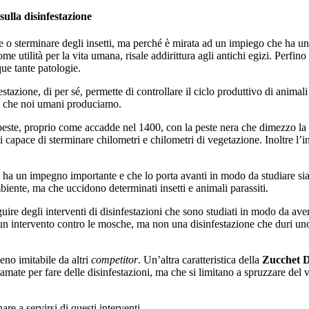
 sulla disinfestazione
e o sterminare degli insetti, ma perché è mirata ad un impiego che ha un’uti
me utilità per la vita umana, risale addirittura agli antichi egizi. Perfino
ue tante patologie.
tazione, di per sé, permette di controllare il ciclo produttivo di animal
ie che noi umani produciamo.
a peste, proprio come accadde nel 1400, con la peste nera che dimezzo la
tti capace di sterminare chilometri e chilometri di vegetazione. Inoltre 
 ha un impegno importante e che lo porta avanti in modo da studiare sia 
biente, ma che uccidono determinati insetti e animali parassiti.
ire degli interventi di disinfestazioni che sono studiati in modo da ave
 un intervento contro le mosche, ma non una disinfestazione che duri uno 
no imitabile da altri
competitor
. Un’altra caratteristica della
Zucchet D
amate per fare delle disinfestazioni, ma che si limitano a spruzzare de
re a servirsi di questi interventi.