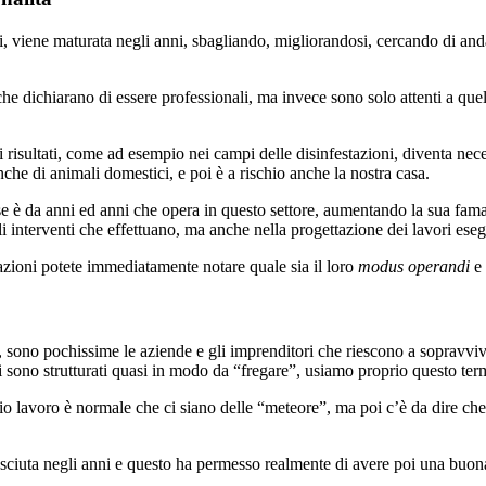
i, viene maturata negli anni, sbagliando, migliorandosi, cercando di and
che dichiarano di essere professionali, ma invece sono solo attenti a qu
 risultati, come ad esempio nei campi delle disinfestazioni, diventa neces
nche di animali domestici, e poi è a rischio anche la nostra casa.
e è da anni ed anni che opera in questo settore, aumentando la sua fama 
li interventi che effettuano, ma anche nella progettazione dei lavori esegu
zioni potete immediatamente notare quale sia il loro
modus operandi
e 
 sono pochissime le aziende e gli imprenditori che riescono a sopravvive
i sono strutturati quasi in modo da “fregare”, usiamo proprio questo ter
o lavoro è normale che ci siano delle “meteore”, ma poi c’è da dire che
sciuta negli anni e questo ha permesso realmente di avere poi una buona