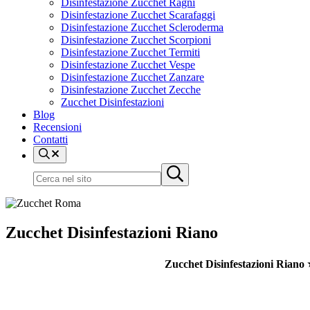
Disinfestazione Zucchet Ragni
Disinfestazione Zucchet Scarafaggi
Disinfestazione Zucchet Scleroderma
Disinfestazione Zucchet Scorpioni
Disinfestazione Zucchet Termiti
Disinfestazione Zucchet Vespe
Disinfestazione Zucchet Zanzare
Disinfestazione Zucchet Zecche
Zucchet Disinfestazioni
Blog
Recensioni
Contatti
Cerca
nel
Cerca
Submit
sito
nel
search
sito
Zucchet Disinfestazioni Riano
Zucchet Disinfestazioni Riano 