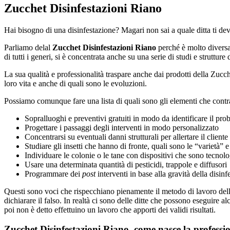
Zucchet Disinfestazioni Riano
Hai bisogno di una disinfestazione? Magari non sai a quale ditta ti dev
Parliamo delal
Zucchet Disinfestazioni Riano
perché è molto diversa
di tutti i generi, si è concentrata anche su una serie di studi e strutture
La sua qualità e professionalità traspare anche dai prodotti della Zucc
loro vita e anche di quali sono le evoluzioni.
Possiamo comunque fare una lista di quali sono gli elementi che cont
Sopralluoghi e preventivi gratuiti in modo da identificare il pr
Progettare i passaggi degli interventi in modo personalizzato
Concentrarsi su eventuali danni strutturali per allertare il cliente
Studiare gli insetti che hanno di fronte, quali sono le “varietà” 
Individuare le colonie o le tane con dispositivi che sono tecnolo
Usare una determinata quantità di pesticidi, trappole e diffusori
Programmare dei
post
interventi in base alla gravità della disinf
Questi sono voci che rispecchiano pienamente il metodo di lavoro del
dichiarare il falso. In realtà ci sono delle ditte che possono eseguire
poi non è detto effettuino un lavoro che apporti dei validi risultati.
Zucchet Disinfestazioni Riano, come nasce la professio