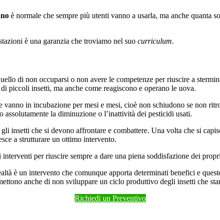
ano
è normale che sempre più utenti vanno a usarla, ma anche quanta sod
estazioni è una garanzia che troviamo nel suo
curriculum
.
ello di non occuparsi o non avere le competenze per riuscire a sterminar
 di piccoli insetti, ma anche come reagiscono e operano le uova.
vanno in incubazione per mesi e mesi, cioè non schiudono se non ritrov
assolutamente la diminuzione o l’inattività dei pesticidi usati.
i insetti che si devono affrontare e combattere. Una volta che si capisce
sce a strutturare un ottimo intervento.
interventi per riuscire sempre a dare una piena soddisfazione dei propri 
ealtà è un intervento che comunque apporta determinati benefici e quest
ettono anche di non sviluppare un ciclo produttivo degli insetti che sta
Richiedi un Preventivo