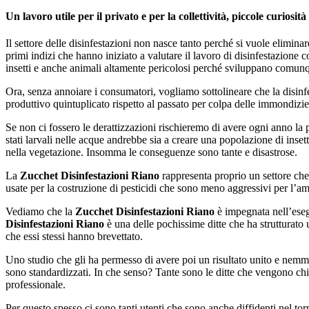
Un lavoro utile per il privato e per la collettività, piccole curiosità
Il settore delle disinfestazioni non nasce tanto perché si vuole eliminar
primi indizi che hanno iniziato a valutare il lavoro di disinfestazione co
insetti e anche animali altamente pericolosi perché sviluppano comunq
Ora, senza annoiare i consumatori, vogliamo sottolineare che la disinfes
produttivo quintuplicato rispetto al passato per colpa delle immondiz
Se non ci fossero le derattizzazioni rischieremo di avere ogni anno l
stati larvali nelle acque andrebbe sia a creare una popolazione di inse
nella vegetazione. Insomma le conseguenze sono tante e disastrose.
La
Zucchet Disinfestazioni Riano
rappresenta proprio un settore che
usate per la costruzione di pesticidi che sono meno aggressivi per l’am
Vediamo che la
Zucchet Disinfestazioni Riano
è impegnata nell’esegu
Disinfestazioni Riano
è una delle pochissime ditte che ha strutturato
che essi stessi hanno brevettato.
Uno studio che gli ha permesso di avere poi un risultato unito e nemme
sono standardizzati. In che senso? Tante sono le ditte che vengono chi
professionale.
Per questo spesso ci sono tanti utenti che sono anche diffidenti nel torna