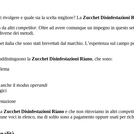
i rivolgere e quale sia la scelta migliore? La
Zucchet Disinfestazioni 
 da altri
competitor
. Oltre ad avere comunque un impegno in questo set
 diverse dei metodi.
het italia che sono stati brevettati dal marchio. L’esperienza sul campo
raddistinguono la
Zucchet Disinfestazioni Riano
, che sono:
oblema
e anche il
modus operandi
gici
estazione
la
Zucchet Disinfestazioni Riano
e che non ritroviamo in altri
competi
 alcune voci in elenco, ma di solito sono a pagamento oppure usati per ri
nalità