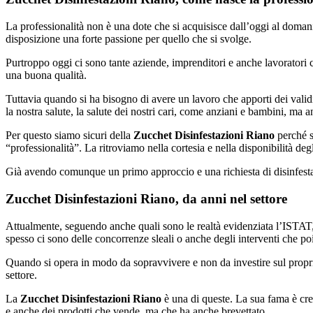
La professionalità non è una dote che si acquisisce dall’oggi al doman
disposizione una forte passione per quello che si svolge.
Purtroppo oggi ci sono tante aziende, imprenditori e anche lavoratori 
una buona qualità.
Tuttavia quando si ha bisogno di avere un lavoro che apporti dei validi
la nostra salute, la salute dei nostri cari, come anziani e bambini, ma a
Per questo siamo sicuri della
Zucchet Disinfestazioni Riano
perché s
“professionalità”. La ritroviamo nella cortesia e nella disponibilità deg
Già avendo comunque un primo approccio e una richiesta di disinfesta
Zucchet Disinfestazioni Riano, da anni nel settore
Attualmente, seguendo anche quali sono le realtà evidenziata l’ISTAT,
spesso ci sono delle concorrenze sleali o anche degli interventi che po
Quando si opera in modo da sopravvivere e non da investire sul propri
settore.
La
Zucchet Disinfestazioni Riano
è una di queste. La sua fama è cre
e anche dei prodotti che vende, ma che ha anche brevettato.