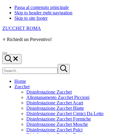
Passa al contenuto principale
Skip to header right navigation
Skip to site footer
ZUCCHET ROMA
⭐ Richiedi un Preventivo!
Menu
Search...
Cerca
Submit
nel
search
sito
Home
Zucchet
Disinfestazione Zucchet
Allontanamento Zucchet Piccioni
Disinfestazione Zucchet Acari
Disinfestazione Zucchet Blatte
Disinfestazione Zucchet Cimici Da Letto
Disinfestazione Zucchet Formiche
Disinfestazione Zucchet Mosche
Disinfestazione Zucchet Pulci