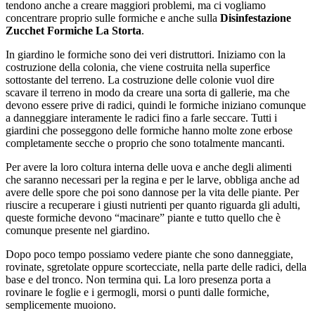
tendono anche a creare maggiori problemi, ma ci vogliamo
concentrare proprio sulle formiche e anche sulla
Disinfestazione
Zucchet Formiche La Storta
.
In giardino le formiche sono dei veri distruttori. Iniziamo con la
costruzione della colonia, che viene costruita nella superfice
sottostante del terreno. La costruzione delle colonie vuol dire
scavare il terreno in modo da creare una sorta di gallerie, ma che
devono essere prive di radici, quindi le formiche iniziano comunque
a danneggiare interamente le radici fino a farle seccare. Tutti i
giardini che posseggono delle formiche hanno molte zone erbose
completamente secche o proprio che sono totalmente mancanti.
Per avere la loro coltura interna delle uova e anche degli alimenti
che saranno necessari per la regina e per le larve, obbliga anche ad
avere delle spore che poi sono dannose per la vita delle piante. Per
riuscire a recuperare i giusti nutrienti per quanto riguarda gli adulti,
queste formiche devono “macinare” piante e tutto quello che è
comunque presente nel giardino.
Dopo poco tempo possiamo vedere piante che sono danneggiate,
rovinate, sgretolate oppure scortecciate, nella parte delle radici, della
base e del tronco. Non termina qui. La loro presenza porta a
rovinare le foglie e i germogli, morsi o punti dalle formiche,
semplicemente muoiono.