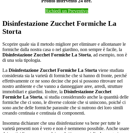
Pronto intervento 24 ore.
Richiedi un Preventivo
Disinfestazione Zucchet Formiche La
Storta
Scoprire quale sia il metodo migliore per eliminare e allontanare le
formiche dalla nostra casa o nel giardino, non sempre è facile, la
Disinfestazione Zucchet Formiche La Storta
, ad esempio, non è
di una sola tipologia.
La
Disinfestazione Zucchet Formiche La Storta
viene studiata
considerata sia la varietà di formiche che si hanno di fronte, perché
effettivamente ce ne sono decine che poi si possono ritrovare nel
nostro ambiente e che vanno a danneggiare aree, arredi, strutture
immobiliari e giardini. Inoltre, la
Disinfestazione Zucchet
Formiche La Storta
, si studia considerando anche la quantità delle
formiche che ci sono, le diverse colonie che si uniscono, poiché ci
sono anche delle formiche parassite che si nutrono dei loro simili
creando centinaia e centinaia di componenti.
Insomma dichiarare che una disinfestazione va bene per tutte le
varietà presenti non è vero e non è nemmeno possibile. Anche usare