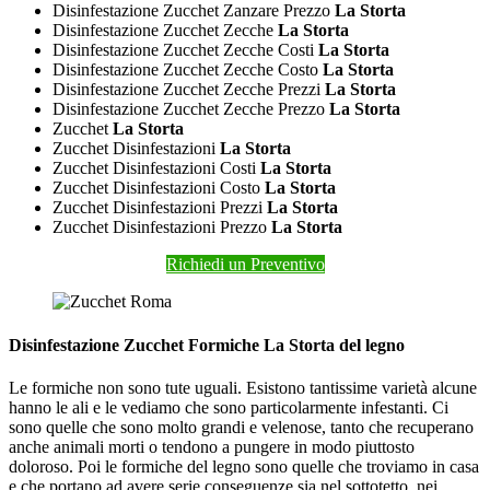
Disinfestazione Zucchet Zanzare Prezzo
La Storta
Disinfestazione Zucchet Zecche
La Storta
Disinfestazione Zucchet Zecche Costi
La Storta
Disinfestazione Zucchet Zecche Costo
La Storta
Disinfestazione Zucchet Zecche Prezzi
La Storta
Disinfestazione Zucchet Zecche Prezzo
La Storta
Zucchet
La Storta
Zucchet Disinfestazioni
La Storta
Zucchet Disinfestazioni Costi
La Storta
Zucchet Disinfestazioni Costo
La Storta
Zucchet Disinfestazioni Prezzi
La Storta
Zucchet Disinfestazioni Prezzo
La Storta
Richiedi un Preventivo
Disinfestazione Zucchet Formiche La Storta del legno
Le formiche non sono tute uguali. Esistono tantissime varietà alcune
hanno le ali e le vediamo che sono particolarmente infestanti. Ci
sono quelle che sono molto grandi e velenose, tanto che recuperano
anche animali morti o tendono a pungere in modo piuttosto
doloroso. Poi le formiche del legno sono quelle che troviamo in casa
e che portano ad avere serie conseguenze sia nel sottotetto, nei