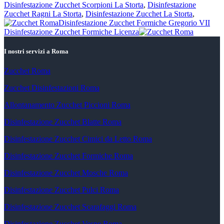
Disinfestazione Zucchet Scorpioni La Storta
,
Disinfestazione
Zucchet Ragni La Storta
,
Disinfestazione Zucchet La Storta
,
Post
Disinfestazione Zucchet Formiche Gregorio VII
precedente:
Post
Disinfestazione Zucchet Formiche Licenza
successivo:
I nostri servizi a Roma
Zucchet Roma
Zucchet Disinfestazioni Roma
Allontanamento Zucchet Piccioni Roma
Disinfestazione Zucchet Blatte Roma
Disinfestazione Zucchet Cimici da Letto Roma
Disinfestazione Zucchet Formiche Roma
Disinfestazione Zucchet Mosche Roma
Disinfestazione Zucchet Pulci Roma
Disinfestazione Zucchet Scarafaggi Roma
Disinfestazione Zucchet Vespe Roma