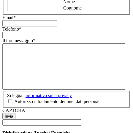
Nome
Cognome
Email
*
Telefono
*
Il tuo messaggio
*
Si
Si legga l'
informativa sulla privacy
legga
Autorizzo il trattamento dei miei dati personali
l'informativa
CAPTCHA
sulla
privacy
*
Disinfestazione Zucchet Formiche