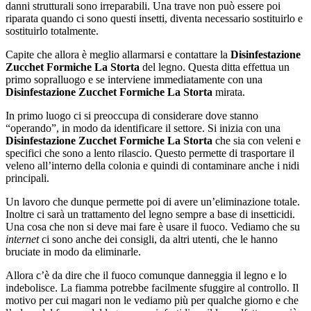
danni strutturali sono irreparabili. Una trave non può essere poi
riparata quando ci sono questi insetti, diventa necessario sostituirlo e
sostituirlo totalmente.
Capite che allora è meglio allarmarsi e contattare la
Disinfestazione
Zucchet Formiche La Storta
del legno. Questa ditta effettua un
primo sopralluogo e se interviene immediatamente con una
Disinfestazione Zucchet Formiche La Storta
mirata.
In primo luogo ci si preoccupa di considerare dove stanno
“operando”, in modo da identificare il settore. Si inizia con una
Disinfestazione Zucchet Formiche La Storta
che sia con veleni e
specifici che sono a lento rilascio. Questo permette di trasportare il
veleno all’interno della colonia e quindi di contaminare anche i nidi
principali.
Un lavoro che dunque permette poi di avere un’eliminazione totale.
Inoltre ci sarà un trattamento del legno sempre a base di insetticidi.
Una cosa che non si deve mai fare è usare il fuoco. Vediamo che su
internet
ci sono anche dei consigli, da altri utenti, che le hanno
bruciate in modo da eliminarle.
Allora c’è da dire che il fuoco comunque danneggia il legno e lo
indebolisce. La fiamma potrebbe facilmente sfuggire al controllo. Il
motivo per cui magari non le vediamo più per qualche giorno e che