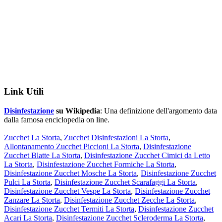
Link Utili
Disinfestazione
su Wikipedia
: Una definizione dell'argomento data
dalla famosa enciclopedia on line.
Zucchet La Storta
,
Zucchet Disinfestazioni La Storta
,
Allontanamento Zucchet Piccioni La Storta
,
Disinfestazione
Zucchet Blatte La Storta
,
Disinfestazione Zucchet Cimici da Letto
La Storta
,
Disinfestazione Zucchet Formiche La Storta
,
Disinfestazione Zucchet Mosche La Storta
,
Disinfestazione Zucchet
Pulci La Storta
,
Disinfestazione Zucchet Scarafaggi La Storta
,
Disinfestazione Zucchet Vespe La Storta
,
Disinfestazione Zucchet
Zanzare La Storta
,
Disinfestazione Zucchet Zecche La Storta
,
Disinfestazione Zucchet Termiti La Storta
,
Disinfestazione Zucchet
Acari La Storta
,
Disinfestazione Zucchet Scleroderma La Storta
,