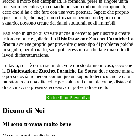
Piccoli e molto ben disciplinati, le formiche, prese in singole unità
non sono pericolose, ma quando poi sono milioni di componenti,
ecco che si ha a che fare con una vera potenza. Sapete che proprio
questi insetti, che magari non troviamo nemmeno degni di uno
sguardo, possono creare dei danni strutturali negli immobili.
Essi sono in grado di scavare anche il cemento per riuscire a creare
le loro colonie e gallerie. La
Disinfestazione Zucchet Formiche La
Storta
avviene proprio per prevenire questo tipo di problema poiché
in seguito, per ripararlo, sarà poi necessario anche fare una serie di
lavori di ristrutturazione.
Tuttavia, se si è ormai sicuri di avere questo danno in casa, ecco che
la
Disinfestazione Zucchet Formiche La Storta
deve essere mirata
e poi si dovrà richiedere comunque un supporto tecnico anche da un
muratore o da una ditta edile per valutare i danni da crepe, distacchi
di calcinacci o presenza eccessiva di polveri di cemento.
Richiedi un Preventivo
Dicono di Noi
Mi sono trovata molto bene
Mi sono trovata molto bene