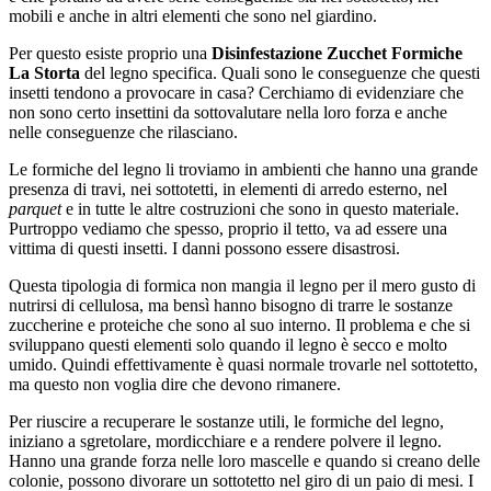
mobili e anche in altri elementi che sono nel giardino.
Per questo esiste proprio una
Disinfestazione Zucchet Formiche
La Storta
del legno specifica. Quali sono le conseguenze che questi
insetti tendono a provocare in casa? Cerchiamo di evidenziare che
non sono certo insettini da sottovalutare nella loro forza e anche
nelle conseguenze che rilasciano.
Le formiche del legno li troviamo in ambienti che hanno una grande
presenza di travi, nei sottotetti, in elementi di arredo esterno, nel
parquet
e in tutte le altre costruzioni che sono in questo materiale.
Purtroppo vediamo che spesso, proprio il tetto, va ad essere una
vittima di questi insetti. I danni possono essere disastrosi.
Questa tipologia di formica non mangia il legno per il mero gusto di
nutrirsi di cellulosa, ma bensì hanno bisogno di trarre le sostanze
zuccherine e proteiche che sono al suo interno. Il problema e che si
sviluppano questi elementi solo quando il legno è secco e molto
umido. Quindi effettivamente è quasi normale trovarle nel sottotetto,
ma questo non voglia dire che devono rimanere.
Per riuscire a recuperare le sostanze utili, le formiche del legno,
iniziano a sgretolare, mordicchiare e a rendere polvere il legno.
Hanno una grande forza nelle loro mascelle e quando si creano delle
colonie, possono divorare un sottotetto nel giro di un paio di mesi. I