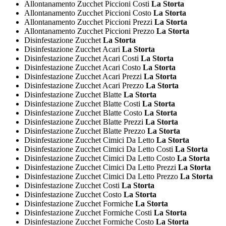
Allontanamento Zucchet Piccioni Costi
La Storta
Allontanamento Zucchet Piccioni Costo
La Storta
Allontanamento Zucchet Piccioni Prezzi
La Storta
Allontanamento Zucchet Piccioni Prezzo
La Storta
Disinfestazione Zucchet
La Storta
Disinfestazione Zucchet Acari
La Storta
Disinfestazione Zucchet Acari Costi
La Storta
Disinfestazione Zucchet Acari Costo
La Storta
Disinfestazione Zucchet Acari Prezzi
La Storta
Disinfestazione Zucchet Acari Prezzo
La Storta
Disinfestazione Zucchet Blatte
La Storta
Disinfestazione Zucchet Blatte Costi
La Storta
Disinfestazione Zucchet Blatte Costo
La Storta
Disinfestazione Zucchet Blatte Prezzi
La Storta
Disinfestazione Zucchet Blatte Prezzo
La Storta
Disinfestazione Zucchet Cimici Da Letto
La Storta
Disinfestazione Zucchet Cimici Da Letto Costi
La Storta
Disinfestazione Zucchet Cimici Da Letto Costo
La Storta
Disinfestazione Zucchet Cimici Da Letto Prezzi
La Storta
Disinfestazione Zucchet Cimici Da Letto Prezzo
La Storta
Disinfestazione Zucchet Costi
La Storta
Disinfestazione Zucchet Costo
La Storta
Disinfestazione Zucchet Formiche
La Storta
Disinfestazione Zucchet Formiche Costi
La Storta
Disinfestazione Zucchet Formiche Costo
La Storta