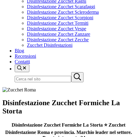
Disinfestazione Zucchet Ragni
Disinfestazione Zucchet Scarafaggi
Disinfestazione Zucchet Scleroderma
Disinfestazione Zucchet Scorpioni
Disinfestazione Zucchet Termiti
Disinfestazione Zucchet Vespe
Disinfestazione Zucchet Zanzare
Disinfestazione Zucchet Zecche
Zucchet Disinfestazioni
Blog
Recensioni
Contatti
Cerca
nel
Cerca
Submit
sito
nel
search
sito
Disinfestazione Zucchet Formiche La
Storta
Disinfestazione Zucchet Formiche La Storta ⭐ Zucchet
Disinfestazione Roma e provincia. Marchio leader nel settore.