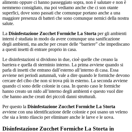
alimento oppure ci hanno passeggiato sopra, non è salutare e non è
nemmeno consigliato, ma poi vediamo anche che ci son otante
superfici, dove sono passati che comunque portano anche a una
maggiore presenza di batteri che sono comunque nemici della nostra
salute.
La
Disinfestazione Zucchet Formiche La Storta
per gli ambienti
interni è studiata in modo da avere comunque una sanificazione
degli ambienti, ma anche per creare delle “barriere” che impediscano
a questi insetti di entrare proprio in casa.
Le disinfestazioni si dividono in due, cioè quelle che creano la
barriera e quella di sterminio interno. La prima avviene quando si
parla di insetti che entrano dall’esterno all’interno di casa. Essa
avviene nei periodi autunnali, vale a dire quando le formiche devono
cercare del cibo che non si trova più in esterno. La seconda avviene
quando ci sono delle colonie in casa. In questo caso le formiche
hanno creato un nido all’interno degli ambienti e questo vuol dire
che hanno anche creati dei piccoli danni strutturali.
Per questo la
Disinfestazione Zucchet Formiche La Storta
avviene con una identificazione delle colonie e poi usano un veleno
che sia a lento rilascio per eliminare anche le larve e le uova.
Disinfestazione Zucchet Formiche La Storta in