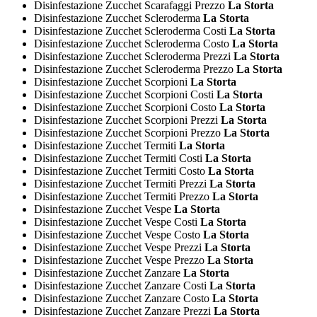
Disinfestazione Zucchet Scarafaggi Prezzo
La Storta
Disinfestazione Zucchet Scleroderma
La Storta
Disinfestazione Zucchet Scleroderma Costi
La Storta
Disinfestazione Zucchet Scleroderma Costo
La Storta
Disinfestazione Zucchet Scleroderma Prezzi
La Storta
Disinfestazione Zucchet Scleroderma Prezzo
La Storta
Disinfestazione Zucchet Scorpioni
La Storta
Disinfestazione Zucchet Scorpioni Costi
La Storta
Disinfestazione Zucchet Scorpioni Costo
La Storta
Disinfestazione Zucchet Scorpioni Prezzi
La Storta
Disinfestazione Zucchet Scorpioni Prezzo
La Storta
Disinfestazione Zucchet Termiti
La Storta
Disinfestazione Zucchet Termiti Costi
La Storta
Disinfestazione Zucchet Termiti Costo
La Storta
Disinfestazione Zucchet Termiti Prezzi
La Storta
Disinfestazione Zucchet Termiti Prezzo
La Storta
Disinfestazione Zucchet Vespe
La Storta
Disinfestazione Zucchet Vespe Costi
La Storta
Disinfestazione Zucchet Vespe Costo
La Storta
Disinfestazione Zucchet Vespe Prezzi
La Storta
Disinfestazione Zucchet Vespe Prezzo
La Storta
Disinfestazione Zucchet Zanzare
La Storta
Disinfestazione Zucchet Zanzare Costi
La Storta
Disinfestazione Zucchet Zanzare Costo
La Storta
Disinfestazione Zucchet Zanzare Prezzi
La Storta