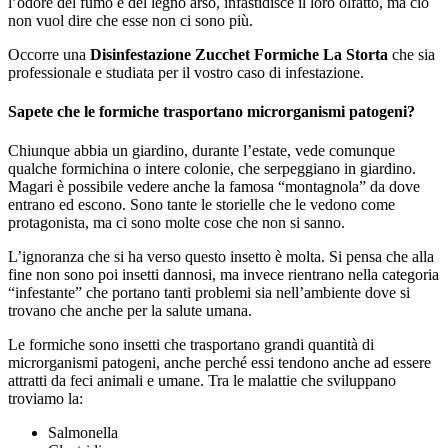
l’odore del fumo e del legno arso, infastidisce il loro olfatto, ma ciò
non vuol dire che esse non ci sono più.
Occorre una
Disinfestazione Zucchet Formiche La Storta
che sia
professionale e studiata per il vostro caso di infestazione.
Sapete che le formiche trasportano microrganismi patogeni?
Chiunque abbia un giardino, durante l’estate, vede comunque
qualche formichina o intere colonie, che serpeggiano in giardino.
Magari è possibile vedere anche la famosa “montagnola” da dove
entrano ed escono. Sono tante le storielle che le vedono come
protagonista, ma ci sono molte cose che non si sanno.
L’ignoranza che si ha verso questo insetto è molta. Si pensa che alla
fine non sono poi insetti dannosi, ma invece rientrano nella categoria
“infestante” che portano tanti problemi sia nell’ambiente dove si
trovano che anche per la salute umana.
Le formiche sono insetti che trasportano grandi quantità di
microrganismi patogeni, anche perché essi tendono anche ad essere
attratti da feci animali e umane. Tra le malattie che sviluppano
troviamo la:
Salmonella