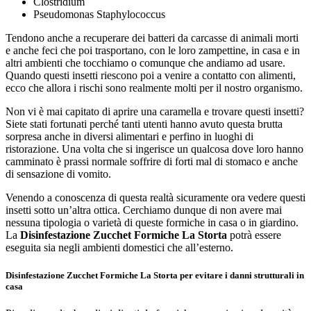
Clostridium
Pseudomonas Staphylococcus
Tendono anche a recuperare dei batteri da carcasse di animali morti
e anche feci che poi trasportano, con le loro zampettine, in casa e in
altri ambienti che tocchiamo o comunque che andiamo ad usare.
Quando questi insetti riescono poi a venire a contatto con alimenti,
ecco che allora i rischi sono realmente molti per il nostro organismo.
Non vi è mai capitato di aprire una caramella e trovare questi insetti?
Siete stati fortunati perché tanti utenti hanno avuto questa brutta
sorpresa anche in diversi alimentari e perfino in luoghi di
ristorazione. Una volta che si ingerisce un qualcosa dove loro hanno
camminato è prassi normale soffrire di forti mal di stomaco e anche
di sensazione di vomito.
Venendo a conoscenza di questa realtà sicuramente ora vedere questi
insetti sotto un’altra ottica. Cerchiamo dunque di non avere mai
nessuna tipologia o varietà di queste formiche in casa o in giardino.
La
Disinfestazione Zucchet Formiche La Storta
potrà essere
eseguita sia negli ambienti domestici che all’esterno.
Disinfestazione Zucchet Formiche La Storta per evitare i danni strutturali in
casa