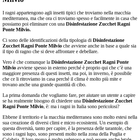
I ragni appartengono agli insetti tipici che troviamo nella macchia
mediterranea, ma che ora ci troviamo spesso e facilmente in casa che
possiamo poi eliminare con una
Disinfestazione Zucchet Ragni
Ponte Milvio.
Ci sono delle identificazioni della tipologia di
Disinfestazione
Zucchet Ragni Ponte Milvio
che avviene anche in base a quale sia
il tipo di ragno che si deve affrontare e debellare.
Vero è che comunque la
Disinfestazione Zucchet Ragni Ponte
Milvio
avviene spesso in esterno perché è proprio qui che c’è una
maggiore presenza di questi insetti, ma poi, in inverno, è possibile
che ce li ritroviamo in casa perché il clima è molto più mite e
trovano anche una grande quantità di cibo.
La prima domanda che vogliamo fare, per aiutare un utente a capire
se ha realmente bisogno di chiedere una
Disinfestazione Zucchet
Ragni Ponte Milvio
, è: ma i ragni in Italia sono pericolosi?
Ebbene il territorio e la macchia mediterranea sono molto estesi nella
sua creazione di diversi climi e micro ecosistemi. Un esempio di
questa diversità, tanto per capire, è la presenza delle tarantole, che
sono i ragni lupo, sono presenti molto nella zona della Puglia e
Calabria. Il loro morso è molto velenoso e può essere anche letale.