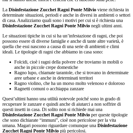
La
Disinfestazione Zucchet Ragni Ponte Milvio
viene richiesta in
determinate situazioni, periodi e anche in diversi in ambienti o settori
di casa. Analizziamo quali sono i motivi per cui si è richiesta una
Disinfestazione Zucchet Ragni Ponte Milvio
negli ultimi anni.
Le situazioni tipiche in cui si ha un’infestazione di ragni, che poi
possono essere di diverse famiglie e anche di tante altre varietà, è
quella che essi nascono a causa di una serie di ambienti e climi
ideali. Le tipologie di ragni che abbiamo in casa sono:
Folcidi, cioè i ragni della polvere che troviamo in mobili o
anche in piccole crepe domestiche
Ragno lupo, chiamate tarantole, che si trovano in determinate
aree urbane e anche in determinati territori
Ragno violino, che ha un morso molto velenoso e doloroso
Ragnetti comuni o acchiappa zanzare
Quest’ultimi hanno una utilità notevole poiché sono in grado di
recuperare le zanzare e quindi anche di aiutarci a non soffrire di
questi insetti in casa. Di solito non si richiede mai una
Disinfestazione Zucchet Ragni Ponte Milvio
per queste tipologie
che sono dichiarate “immuni”, cioè non pericolose per la vita
umana. Magari possono riguardare comunque una
Disinfestazione
Zucchet Ragni Ponte Milvio
più pericolosi.