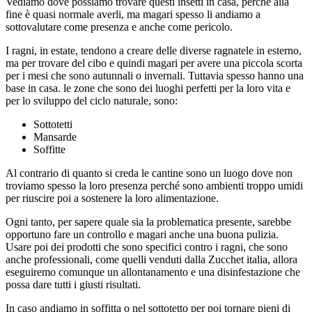
Vediamo dove possiamo trovare questi insetti in casa, perché alla
fine è quasi normale averli, ma magari spesso li andiamo a
sottovalutare come presenza e anche come pericolo.
I ragni, in estate, tendono a creare delle diverse ragnatele in esterno,
ma per trovare del cibo e quindi magari per avere una piccola scorta
per i mesi che sono autunnali o invernali. Tuttavia spesso hanno una
base in casa. le zone che sono dei luoghi perfetti per la loro vita e
per lo sviluppo del ciclo naturale, sono:
Sottotetti
Mansarde
Soffitte
Al contrario di quanto si creda le cantine sono un luogo dove non
troviamo spesso la loro presenza perché sono ambienti troppo umidi
per riuscire poi a sostenere la loro alimentazione.
Ogni tanto, per sapere quale sia la problematica presente, sarebbe
opportuno fare un controllo e magari anche una buona pulizia.
Usare poi dei prodotti che sono specifici contro i ragni, che sono
anche professionali, come quelli venduti dalla Zucchet italia, allora
eseguiremo comunque un allontanamento e una disinfestazione che
possa dare tutti i giusti risultati.
In caso andiamo in soffitta o nel sottotetto per poi tornare pieni di