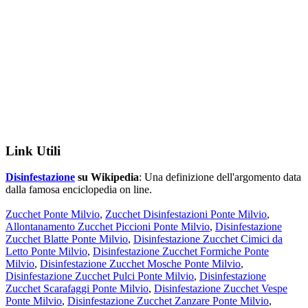
Link Utili
Disinfestazione
su Wikipedia
: Una definizione dell'argomento data
dalla famosa enciclopedia on line.
Zucchet Ponte Milvio
,
Zucchet Disinfestazioni Ponte Milvio
,
Allontanamento Zucchet Piccioni Ponte Milvio
,
Disinfestazione
Zucchet Blatte Ponte Milvio
,
Disinfestazione Zucchet Cimici da
Letto Ponte Milvio
,
Disinfestazione Zucchet Formiche Ponte
Milvio
,
Disinfestazione Zucchet Mosche Ponte Milvio
,
Disinfestazione Zucchet Pulci Ponte Milvio
,
Disinfestazione
Zucchet Scarafaggi Ponte Milvio
,
Disinfestazione Zucchet Vespe
Ponte Milvio
,
Disinfestazione Zucchet Zanzare Ponte Milvio
,