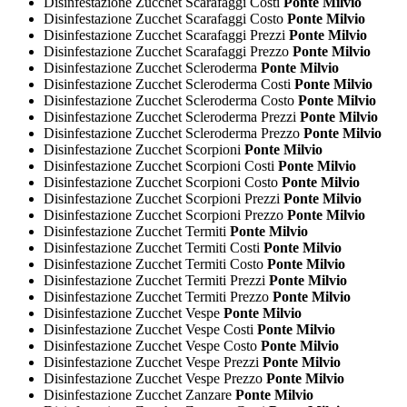
Disinfestazione Zucchet Scarafaggi Costi
Ponte Milvio
Disinfestazione Zucchet Scarafaggi Costo
Ponte Milvio
Disinfestazione Zucchet Scarafaggi Prezzi
Ponte Milvio
Disinfestazione Zucchet Scarafaggi Prezzo
Ponte Milvio
Disinfestazione Zucchet Scleroderma
Ponte Milvio
Disinfestazione Zucchet Scleroderma Costi
Ponte Milvio
Disinfestazione Zucchet Scleroderma Costo
Ponte Milvio
Disinfestazione Zucchet Scleroderma Prezzi
Ponte Milvio
Disinfestazione Zucchet Scleroderma Prezzo
Ponte Milvio
Disinfestazione Zucchet Scorpioni
Ponte Milvio
Disinfestazione Zucchet Scorpioni Costi
Ponte Milvio
Disinfestazione Zucchet Scorpioni Costo
Ponte Milvio
Disinfestazione Zucchet Scorpioni Prezzi
Ponte Milvio
Disinfestazione Zucchet Scorpioni Prezzo
Ponte Milvio
Disinfestazione Zucchet Termiti
Ponte Milvio
Disinfestazione Zucchet Termiti Costi
Ponte Milvio
Disinfestazione Zucchet Termiti Costo
Ponte Milvio
Disinfestazione Zucchet Termiti Prezzi
Ponte Milvio
Disinfestazione Zucchet Termiti Prezzo
Ponte Milvio
Disinfestazione Zucchet Vespe
Ponte Milvio
Disinfestazione Zucchet Vespe Costi
Ponte Milvio
Disinfestazione Zucchet Vespe Costo
Ponte Milvio
Disinfestazione Zucchet Vespe Prezzi
Ponte Milvio
Disinfestazione Zucchet Vespe Prezzo
Ponte Milvio
Disinfestazione Zucchet Zanzare
Ponte Milvio