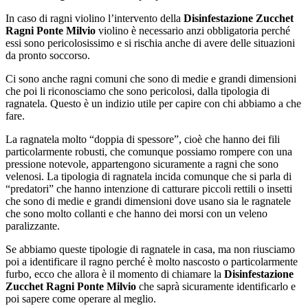
In caso di ragni violino l’intervento della
Disinfestazione Zucchet
Ragni Ponte Milvio
violino è necessario anzi obbligatoria perché
essi sono pericolosissimo e si rischia anche di avere delle situazioni
da pronto soccorso.
Ci sono anche ragni comuni che sono di medie e grandi dimensioni
che poi li riconosciamo che sono pericolosi, dalla tipologia di
ragnatela. Questo è un indizio utile per capire con chi abbiamo a che
fare.
La ragnatela molto “doppia di spessore”, cioè che hanno dei fili
particolarmente robusti, che comunque possiamo rompere con una
pressione notevole, appartengono sicuramente a ragni che sono
velenosi. La tipologia di ragnatela incida comunque che si parla di
“predatori” che hanno intenzione di catturare piccoli rettili o insetti
che sono di medie e grandi dimensioni dove usano sia le ragnatele
che sono molto collanti e che hanno dei morsi con un veleno
paralizzante.
Se abbiamo queste tipologie di ragnatele in casa, ma non riusciamo
poi a identificare il ragno perché è molto nascosto o particolarmente
furbo, ecco che allora è il momento di chiamare la
Disinfestazione
Zucchet Ragni Ponte Milvio
che saprà sicuramente identificarlo e
poi sapere come operare al meglio.