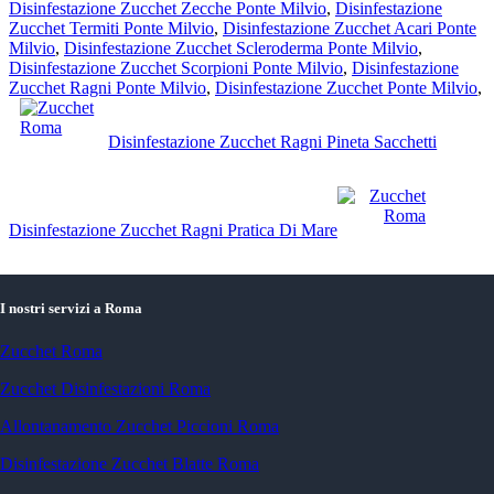
Disinfestazione Zucchet Zecche Ponte Milvio
,
Disinfestazione
Zucchet Termiti Ponte Milvio
,
Disinfestazione Zucchet Acari Ponte
Milvio
,
Disinfestazione Zucchet Scleroderma Ponte Milvio
,
Disinfestazione Zucchet Scorpioni Ponte Milvio
,
Disinfestazione
Zucchet Ragni Ponte Milvio
,
Disinfestazione Zucchet Ponte Milvio
,
Post precedente:
Disinfestazione Zucchet Ragni Pineta Sacchetti
Post successivo:
Disinfestazione Zucchet Ragni Pratica Di Mare
I nostri servizi a Roma
Zucchet Roma
Zucchet Disinfestazioni Roma
Allontanamento Zucchet Piccioni Roma
Disinfestazione Zucchet Blatte Roma