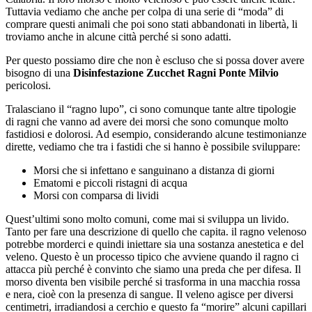
Tuttavia vediamo che anche per colpa di una serie di “moda” di
comprare questi animali che poi sono stati abbandonati in libertà, li
troviamo anche in alcune città perché si sono adatti.
Per questo possiamo dire che non è escluso che si possa dover avere
bisogno di una
Disinfestazione Zucchet Ragni Ponte Milvio
pericolosi.
Tralasciano il “ragno lupo”, ci sono comunque tante altre tipologie
di ragni che vanno ad avere dei morsi che sono comunque molto
fastidiosi e dolorosi. Ad esempio, considerando alcune testimonianze
dirette, vediamo che tra i fastidi che si hanno è possibile sviluppare:
Morsi che si infettano e sanguinano a distanza di giorni
Ematomi e piccoli ristagni di acqua
Morsi con comparsa di lividi
Quest’ultimi sono molto comuni, come mai si sviluppa un livido.
Tanto per fare una descrizione di quello che capita. il ragno velenoso
potrebbe morderci e quindi iniettare sia una sostanza anestetica e del
veleno. Questo è un processo tipico che avviene quando il ragno ci
attacca più perché è convinto che siamo una preda che per difesa. Il
morso diventa ben visibile perché si trasforma in una macchia rossa
e nera, cioè con la presenza di sangue. Il veleno agisce per diversi
centimetri, irradiandosi a cerchio e questo fa “morire” alcuni capillari