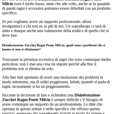
Milvio
rossi è molto basso, tanto che alle volte, anche se la quantità
di questi ragni è eccessiva potranno essere debellati con un prodotto
specifico.
Se poi vogliamo avere un supporto professionale, allora
rivolgiamoci a chi non ne sa più di noi. Un sopralluogo ci sarà di
aiuto e dunque anche una valutazione della realtà e di quello che si
deve fare.
Disinfestazione Zucchet Ragni Ponte Milvio, quali sono i problemi che si
hanno se non si eliminano?
Trascurare la presenza eccessiva di ragni che sono comunque medio
pericolosi, non è mai una cosa da seguire perché alla fine il
problema non si elimina da solo.
Alla fine tutti speriamo di avere una risoluzione dei problemi in
modo autonomo, ma di solito peggiorano. Infatti, quando si parla di
ragni, sicuramente si ha un peggioramento.
Siccome la decisione di fare o richiedere una
Disinfestazione
Zucchet Ragni Ponte Milvio
è sempre difficile c’è bisogno di
avere comunque un supporto da un professionista. Le ditte che
operano in questo settore e nello specifico che offrono questo
servizio, eseguono dei sopralluoghi gratuiti in modo da aiutare a