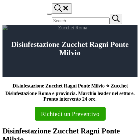
Passa al contenuto principale
Skip to header right navigation
Skip to site footer
Search...
ZUCCHET ROMA
Menu
Cerca nel sito
⭐ Richiedi un Preventivo!
Submit search
Disinfestazione Zucchet Ragni Ponte
Milvio
Disinfestazione Zucchet Ragni Ponte Milvio ⭐ Zucchet
Disinfestazione Roma e provincia. Marchio leader nel settore.
Pronto intervento 24 ore.
Richiedi un Preventivo
Disinfestazione Zucchet Ragni Ponte
Milvio