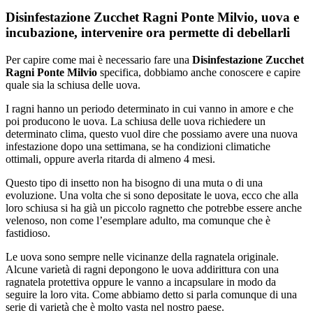
Disinfestazione Zucchet Ragni Ponte Milvio, uova e
incubazione, intervenire ora permette di debellarli
Per capire come mai è necessario fare una
Disinfestazione Zucchet
Ragni Ponte Milvio
specifica, dobbiamo anche conoscere e capire
quale sia la schiusa delle uova.
I ragni hanno un periodo determinato in cui vanno in amore e che
poi producono le uova. La schiusa delle uova richiedere un
determinato clima, questo vuol dire che possiamo avere una nuova
infestazione dopo una settimana, se ha condizioni climatiche
ottimali, oppure averla ritarda di almeno 4 mesi.
Questo tipo di insetto non ha bisogno di una muta o di una
evoluzione. Una volta che si sono depositate le uova, ecco che alla
loro schiusa si ha già un piccolo ragnetto che potrebbe essere anche
velenoso, non come l’esemplare adulto, ma comunque che è
fastidioso.
Le uova sono sempre nelle vicinanze della ragnatela originale.
Alcune varietà di ragni depongono le uova addirittura con una
ragnatela protettiva oppure le vanno a incapsulare in modo da
seguire la loro vita. Come abbiamo detto si parla comunque di una
serie di varietà che è molto vasta nel nostro paese.