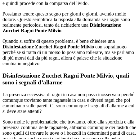
e quindi procede con la comparsa del livido.
Possiamo tenere questo segno per giorni e giorni, avendo molto
dolore. Questo semplifica la risposta alla domanda se i ragni sono
realmente pericolosi, tanto da richiedere una
Disinfestazione
Zucchet Ragni Ponte Milvio
.
Quando si soffre di questo problema, è bene chiedere una
Disinfestazione Zucchet Ragni Ponte Milvio
con sopralluogo
perché se si tratta di un morso lo possiamo tollerare, ma se parliamo
di più morsi dati da più ragni, allora è palese che la situazione
cambia in negativo.
Disinfestazione Zucchet Ragni Ponte Milvio, quali
sono i segnali d’allarme
La presenza eccessiva di ragni in casa non passa inosservato perché
comunque troviamo tante ragnatele in casa e diversi ragni che poi
camminano sulle pareti. Ci sono comunque i segnali d’allarme a cui
si deve stare attenti?
Sono molte le problematiche che troviamo, oltre alla sporcizia e alla
presenza continua delle ragnatele, abbiamo comunque dei fastidi che
sono quelli di trovare le uova o i bozzoli in determinati punti di casa,
ma si hanno anche morsi e eritemi che ci nascono sulla pelle.