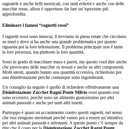
ragnatele e anche belli morsicati, con tanti eritemi e anche con delle
macchie rosse, allora è opportuno far fare un’ispezione più
approfondita.
Eliminare i famosi “ragnetti rossi”
I ragnetti rossi sono innocui, li troviamo in piena estate che circolano
su muri e dove si ha anche una grande problematica per quanto
riguarda poi la loro infestazione. Il problema principale non è tanto
la loro presenza, ma piuttosto la loro quantità.
Sono in grado di macchiare mura e pareti, ma questo vuol dire anche
che provocano delle macchie su tessuti e anche su altri componenti.
Molti utenti, quando hanno una quantità eccessiva, richiedono poi
una disinfestazione perché comunque sono ingombranti.
Un consiglio da seguire è quello di richiedere effettivamente una
Disinfestazione Zucchet Ragni Ponte Milvio
rossi quando essi
sono eccessivi, perché sono un alimento gustosissimo per altri
animali parassiti e anche per tanti altri insetti.
Purtroppo è quasi un accanimento contro questi ragnetti, nel senso
che essi vengono sterminati perché vanno poi a essere un’attrattiva
per altri animali parassiti e infestanti. A questo punto c’è sempre da
dire che il costo per la
Disinfestazione Zucchet Ragni Ponte