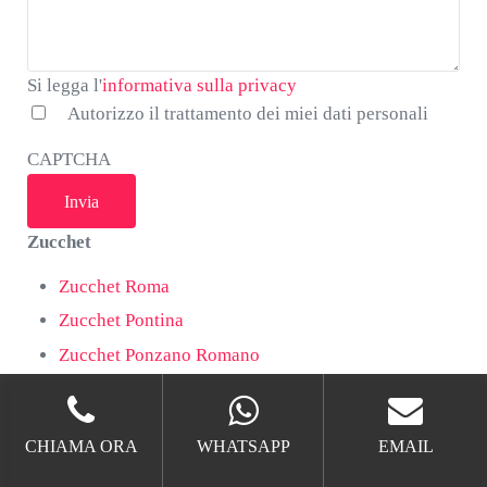
Si legga
Si legga l'
informativa sulla privacy
l'informativa
Autorizzo il trattamento dei miei dati personali
sulla
CAPTCHA
privacy
*
Zucchet
Zucchet Roma
Zucchet Pontina
Zucchet Ponzano Romano
Zucchet Porta Cavalleggeri
Zucchet Porta Furba
CHIAMA ORA
WHATSAPP
EMAIL
Zucchet Porta Maggiore