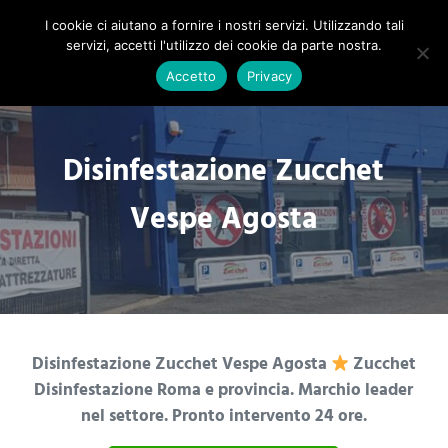
Passa al contenuto principale
Skip to header right navigation
Skip to site footer
ZUCCHET ROMA
I cookie ci aiutano a fornire i nostri servizi. Utilizzando tali
Menu
Search...
servizi, accetti l'utilizzo dei cookie da parte nostra.
Richiedi un Preventivo!
Accetto
Privacy
Disinfestazione Zucchet
Vespe Agosta
Disinfestazione Zucchet Vespe Agosta
Zucchet
Disinfestazione Roma e provincia. Marchio leader
nel settore. Pronto intervento 24 ore.