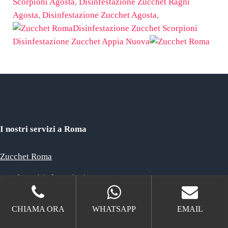
Scorpioni Agosta
,
Disinfestazione Zucchet Ragni
Agosta
,
Disinfestazione Zucchet Agosta
,
Post precedente:
Disinfestazione Zucchet Scorpioni
Post successivo:
Disinfestazione Zucchet Appia Nuova
I nostri servizi a Roma
Zucchet Roma
Zucchet Disinfestazioni Roma
Allontanamento Zucchet Piccioni Roma
CHIAMA ORA
WHATSAPP
EMAIL
Disinfestazione Zucchet Blatte Roma