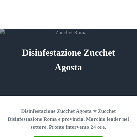
Passa al contenuto principale
Skip to header right navigation
Skip to site footer
ZUCCHET ROMA
Menu
Search...
⭐ Richiedi un Preventivo!
Disinfestazione Zucchet
Agosta
Disinfestazione Zucchet Agosta ⭐ Zucchet
Disinfestazione Roma e provincia. Marchio leader nel
settore. Pronto intervento 24 ore.