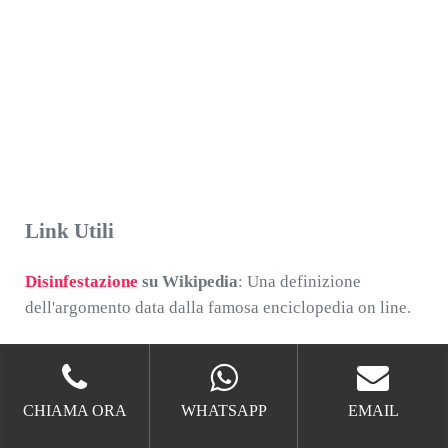
Link Utili
Disinfestazione
su Wikipedia
: Una definizione
dell'argomento data dalla famosa enciclopedia on line.
Zucchet Allumiere
,
Zucchet Disinfestazioni Allumiere
,
Allontanamento Zucchet Piccioni Allumiere
,
CHIAMA ORA
WHATSAPP
EMAIL
Disinfestazione Zucchet Blatte Allumiere
,
Disinfestazione Zucchet Cimici da Letto Allumiere
,