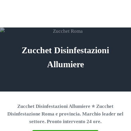
Passa al contenuto principale
Skip to header right navigation
Skip to site footer
ZUCCHET ROMA
Menu
Search...
⭐ Richiedi un Preventivo!
Zucchet Disinfestazioni
Allumiere
Zucchet Disinfestazioni Allumiere ⭐ Zucchet
Disinfestazione Roma e provincia. Marchio leader nel
settore. Pronto intervento 24 ore.